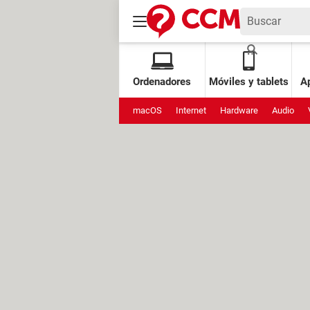
Ordenadores
Móviles y tablets
Ap
macOS
Internet
Hardware
Audio