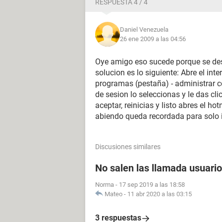
RESPUESTA 4 / 4
Daniel Venezuela
26 ene 2009 a las 04:56
Oye amigo eso sucede porque se desah
solucion es lo siguiente: Abre el inte
programas (pestaña) - administrar co
de sesion lo seleccionas y le das clic
aceptar, reinicias y listo abres el h
abiendo queda recordada para solo in
Discusiones similares
No salen las llamada usuario
Norma
-
17 sep 2019 a las 18:58
Mateo
-
11 abr 2020 a las 03:15
3 respuestas