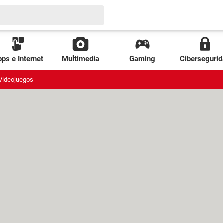
ps e Internet
Multimedia
Gaming
Cibersegurid
Videojuegos