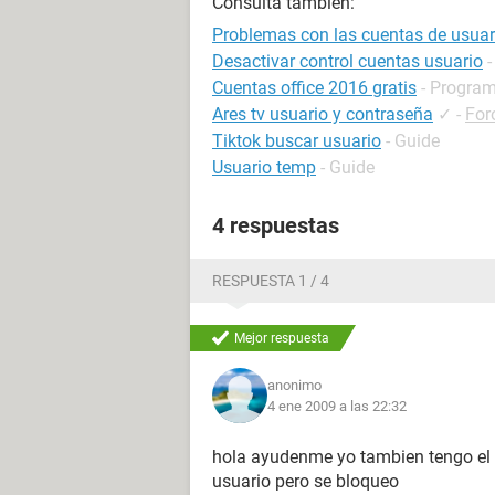
Consulta también:
Problemas con las cuentas de usuar
Desactivar control cuentas usuario
-
Cuentas office 2016 gratis
- Program
Ares tv usuario y contraseña
✓
-
For
Tiktok buscar usuario
- Guide
Usuario temp
- Guide
4 respuestas
RESPUESTA 1 / 4
Mejor respuesta
anonimo
4 ene 2009 a las 22:32
hola ayudenme yo tambien tengo el
usuario pero se bloqueo