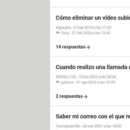
Cómo eliminar un vídeo subi
elgrauino
-
2 may 2014 a las 17:23
Tony
-
21 feb 2023 a las 13:40
14 respuestas
Cuando realizo una llamad
GRISELLITA
-
10 jun 2022 a las 00:04
gslaura
-
21 ago 2022 a las 23:05
2 respuestas
Saber mi correo con el que re
Yaniorjaramillo
-
26 nov 2021 a las 18:50