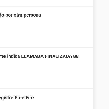
do por otra persona
a me indica LLAMADA FINALIZADA 88
gistré Free Fire