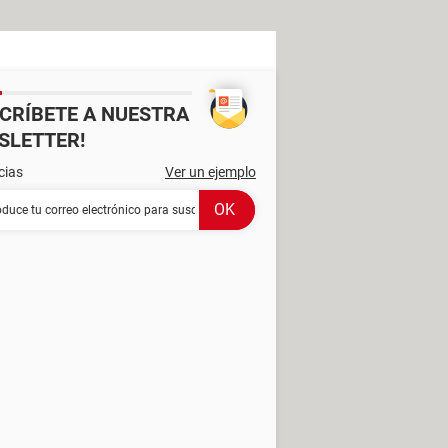
SCRÍBETE A NUESTRA
SLETTER!
cias
Ver un ejemplo