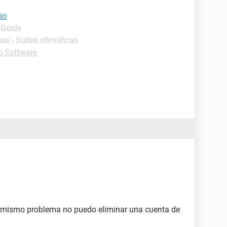
io
 Guide
as - Suites ofimáticas
o Software
 mismo problema no puedo eliminar una cuenta de