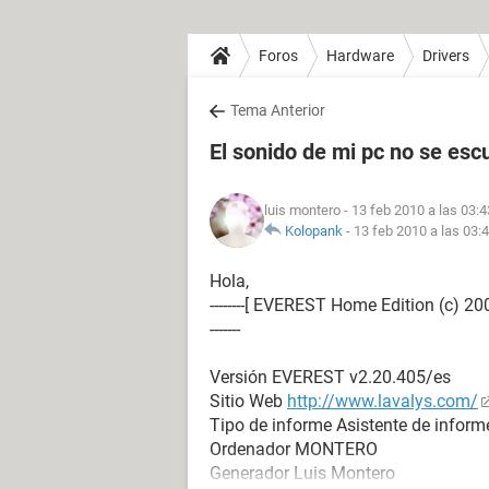
Foros
Hardware
Drivers
Tema Anterior
El sonido de mi pc no se esc
luis montero
- 13 feb 2010 a las 03:4
Kolopank
-
13 feb 2010 a las 03:
Hola,
--------[ EVEREST Home Edition (c) 2003-2005 L
-------
Versión EVEREST v2.20.405/es
Sitio Web
http://www.lavalys.com/
Tipo de informe Asistente de inform
Ordenador MONTERO
Generador Luis Montero