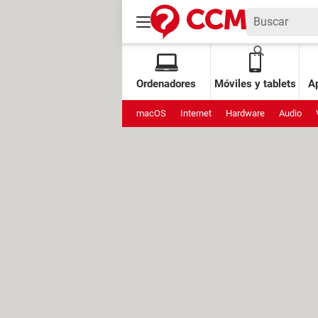
Ordenadores
Móviles y tablets
Ap
macOS
Internet
Hardware
Audio