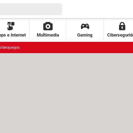
ps e Internet
Multimedia
Gaming
Cibersegurid
Videojuegos