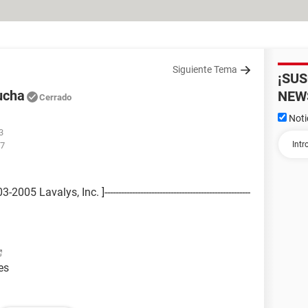
Siguiente Tema
¡SU
ucha
NEW
Cerrado
Noti
3
47
avalys, Inc. ]-----------------------------------------------------
es