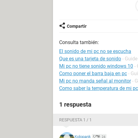
Sistema operativo Microsoft Window
Fecha 2010-02-12
Hora 21:29
Compartir
--------[ Resumen ]----------------------------------------
Consulta también:
Ordenador:
El sonido de mi pc no se escucha
Sistema operativo Microsoft Windo
Que es una tarjeta de sonido
- Guide
Service Pack del Sistema Operativo 
Mi pc no tiene sonido windows 10
-
DirectX 4.09.00.0904 (DirectX 9.0c)
Como poner el barra baja en pc
- Gu
Nombre del sistema MONTERO
Mi pc no manda señal al monitor
- 
Nombre de usuario Luis Montero
Como saber la temperatura de mi pc
Placa base:
1 respuesta
Tipo de procesador Intel Celeron D 
Nombre de la Placa Base ECS 845GV
Video, LAN)
RESPUESTA 1 / 1
Chipset de la Placa Base Intel Broo
Memoria del Sistema 1015 MB (P
Kolopank
24
Tipo de BIOS Award (12/08/04)