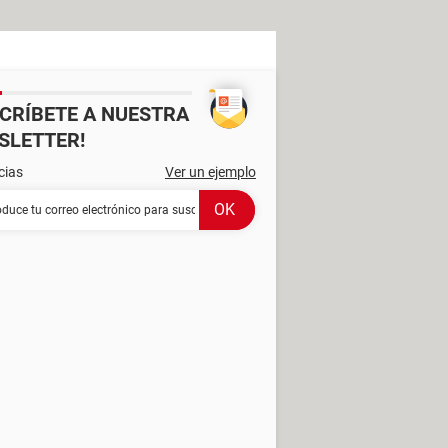
SCRÍBETE A NUESTRA
SLETTER!
cias
Ver un ejemplo