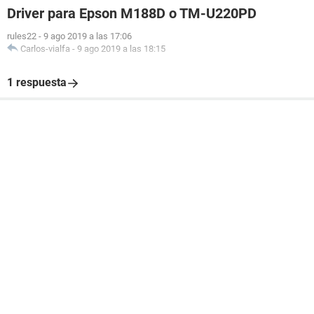
Driver para Epson M188D o TM-U220PD
rules22
-
9 ago 2019 a las 17:06
Carlos-vialfa
-
9 ago 2019 a las 18:15
1 respuesta