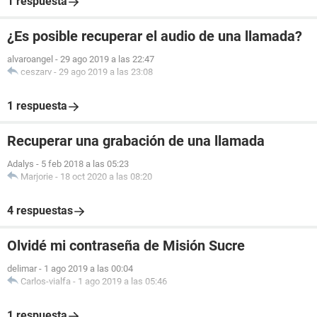
1 respuesta
¿Es posible recuperar el audio de una llamada?
alvaroangel
-
29 ago 2019 a las 22:47
ceszarv
-
29 ago 2019 a las 23:08
1 respuesta
Recuperar una grabación de una llamada
Adalys
-
5 feb 2018 a las 05:23
Marjorie
-
18 oct 2020 a las 08:20
4 respuestas
Olvidé mi contraseña de Misión Sucre
delimar
-
1 ago 2019 a las 00:04
Carlos-vialfa
-
1 ago 2019 a las 05:46
1 respuesta