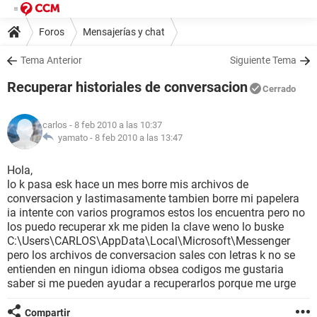
Foros
Mensajerías y chat
Tema Anterior
Siguiente Tema
Recuperar historiales de conversacion
Cerrado
carlos
- 8 feb 2010 a las 10:37
yamato -
8 feb 2010 a las 13:47
Hola,
lo k pasa esk hace un mes borre mis archivos de
conversacion y lastimasamente tambien borre mi papelera
ia intente con varios programos estos los encuentra pero no
los puedo recuperar xk me piden la clave weno lo buske
C:\Users\CARLOS\AppData\Local\Microsoft\Messenger
pero los archivos de conversacion sales con letras k no se
entienden en ningun idioma obsea codigos me gustaria
saber si me pueden ayudar a recuperarlos porque me urge
Compartir