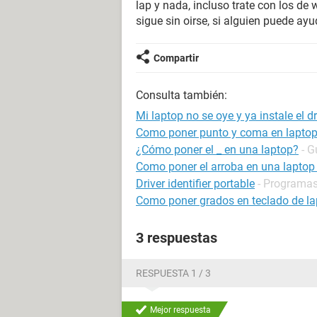
lap y nada, incluso trate con los d
sigue sin oirse, si alguien puede ay
Compartir
Consulta también:
Mi laptop no se oye y ya instale el dr
Como poner punto y coma en lapto
¿Cómo poner el _ en una laptop?
- G
Como poner el arroba en una laptop 
Driver identifier portable
- Programas 
Como poner grados en teclado de la
3 respuestas
RESPUESTA 1 / 3
Mejor respuesta