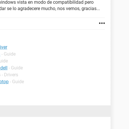
e windows vista en modo de compatibilidad pero
udar se lo agradecere mucho, nos vemos, gracias...
iver
p
- Guide
uide
dell
- Guide
- Drivers
ptop
- Guide