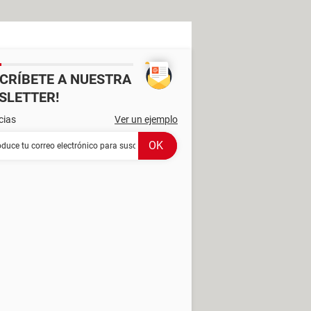
SCRÍBETE A NUESTRA
SLETTER!
cias
Ver un ejemplo