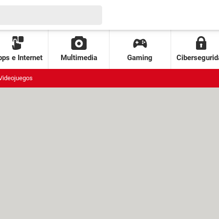
ps e Internet
Multimedia
Gaming
Cibersegurid
Videojuegos