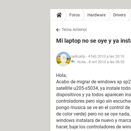
Foros
Hardware
Drivers
Tema Anterior
Mi laptop no se oye y ya insta
radicalrp
- 4 feb 2010 a las 20:10
rkota -
8 oct 2010 a las 06:52
Hola,
Acabo de migrar de windows xp sp2 
satellite u205-s5034, ya instale todo
dispositivos y ya todos aparecen inst
controladores pero sigo sin escuchar
pongo musica se ve en el control d
de color verde) pero no se oye nada,
windows instalara de nuevo y marca
hacer, baje los controladores de wi