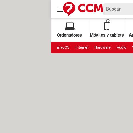
Ordenadores
Móviles y tablets
Ap
macOS
Internet
Hardware
Audio