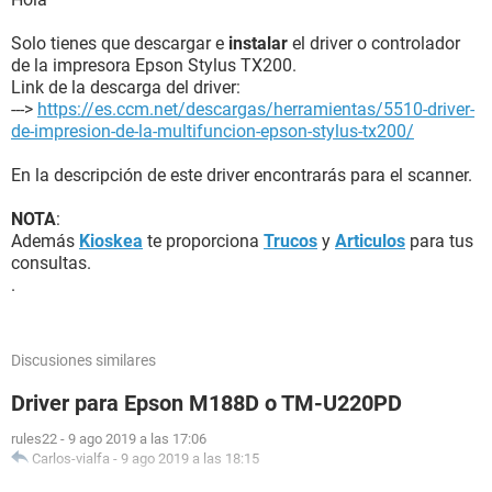
Solo tienes que descargar e
instalar
el driver o controlador
de la impresora Epson Stylus TX200.
Link de la descarga del driver:
--->
https://es.ccm.net/descargas/herramientas/5510-driver-
de-impresion-de-la-multifuncion-epson-stylus-tx200/
En la descripción de este driver encontrarás para el scanner.
NOTA
:
Además
Kioskea
te proporciona
Trucos
y
Articulos
para tus
consultas.
.
Discusiones similares
Driver para Epson M188D o TM-U220PD
rules22
-
9 ago 2019 a las 17:06
Carlos-vialfa
-
9 ago 2019 a las 18:15