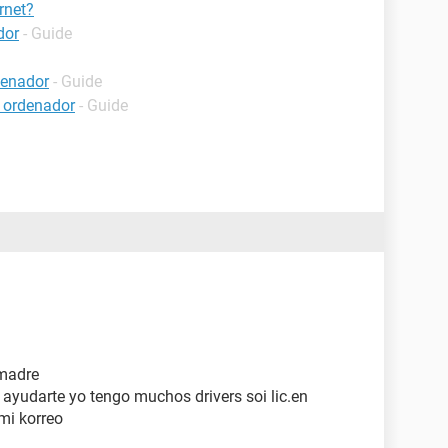
rnet?
dor
- Guide
denador
- Guide
 ordenador
- Guide
 madre
 ayudarte yo tengo muchos drivers soi lic.en
 mi korreo