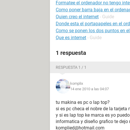
Formatee el ordenador no tengo inte
Como poner barra baja en el ordena
Quien creo el internet
- Guide
Donde esta el portapapeles en el or
Como se ponen los dos puntos en el
Que es internet
- Guide
1 respuesta
RESPUESTA 1 / 1
komplix
14 ene 2010 a las 04:07
tu makina es pc o lap top?
si es pc checa el nobre de la tarjeta
y si es lap top ke marca es yo puedo
informatica y diseño grafico te dejo
komplied@hotmail.com