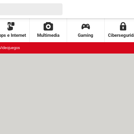
ps e Internet
Multimedia
Gaming
Cibersegurid
Videojuegos