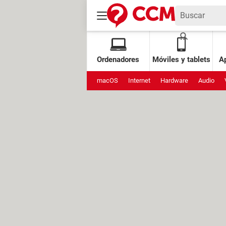
Ordenadores
Móviles y tablets
Ap
macOS
Internet
Hardware
Audio