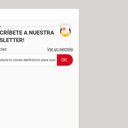
SCRÍBETE A NUESTRA
SLETTER!
cias
Ver un ejemplo