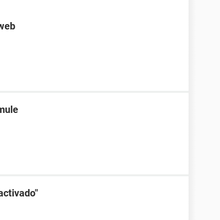
 web
emule
activado"