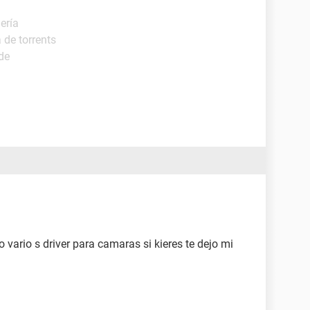
ería
 de torrents
de
vario s driver para camaras si kieres te dejo mi