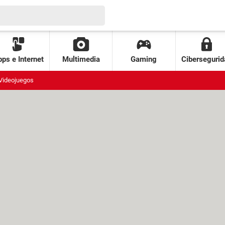
ps e Internet
Multimedia
Gaming
Cibersegurid
Videojuegos