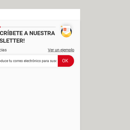
SCRÍBETE A NUESTRA
SLETTER!
cias
Ver un ejemplo