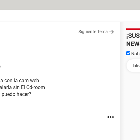
Siguiente Tema
¡SU
NEW
Noti
6
ema con la cam web
larla sin El Cd-room
o puedo hacer?