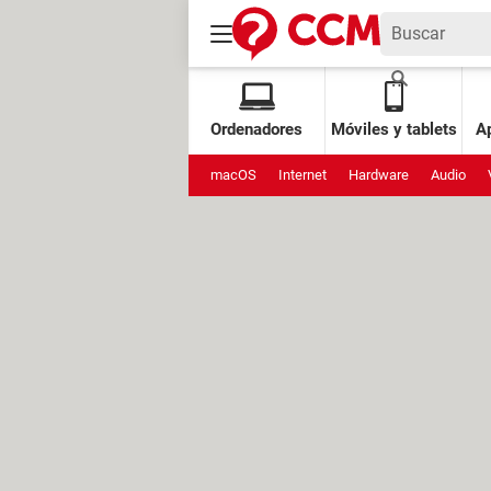
Ordenadores
Móviles y tablets
Ap
macOS
Internet
Hardware
Audio