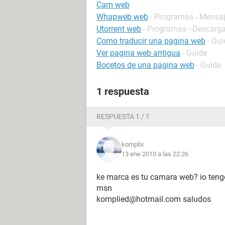
Cam web
Whapweb web
- Programas - Mensaj
Utorrent web
- Programas - Descarga
Como traducir una pagina web
- Gui
Ver pagina web antigua
- Guide
Bocetos de una pagina web
- Guide
1 respuesta
RESPUESTA 1 / 1
komplix
13 ene 2010 a las 22:26
ke marca es tu camara web? io tengo 
msn
komplied@hotmail.com saludos