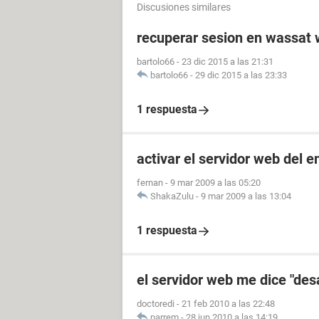
Discusiones similares
recuperar sesion en wassat
bartolo66
-
23 dic 2015 a las 21:31
bartolo66
-
29 dic 2015 a las 23:33
1 respuesta
activar el servidor web del 
fernan
-
9 mar 2009 a las 05:20
ShakaZulu
-
9 mar 2009 a las 13:04
1 respuesta
el servidor web me dice "des
doctoredi
-
21 feb 2010 a las 22:48
parrem
-
28 jun 2010 a las 14:19