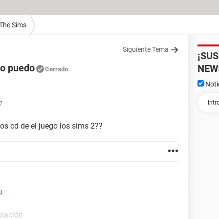
 The Sims
Siguiente Tema
¡SU
 no puedo
NEW
Cerrado
Noti
7
os cd de el juego los sims 2??
o
ulación