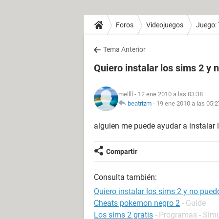
Foros
Videojuegos
Juego:
Tema Anterior
Quiero instalar los sims 2 y
mellll
- 12 ene 2010 a las 03:38
beatrizm
-
19 ene 2010 a las 05:2
alguien me puede ayudar a instalar l
Compartir
Consulta también:
Quiero instalar los sims 2 y no pued
Cheats pokemon negro 2
- Guide
Los sims 2 gratis
- Programas - Sim