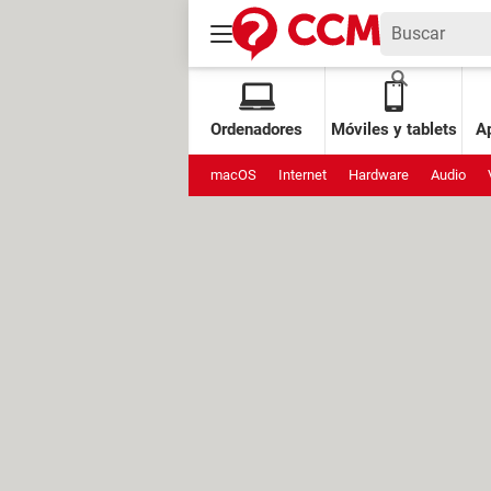
Ordenadores
Móviles y tablets
Ap
macOS
Internet
Hardware
Audio