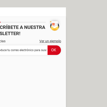
SCRÍBETE A NUESTRA
SLETTER!
cias
Ver un ejemplo