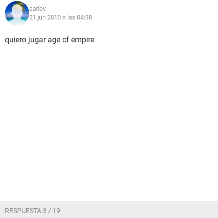
aarley
21 jun 2010 a las 04:38
quiero jugar age cf empire
RESPUESTA 3 / 19