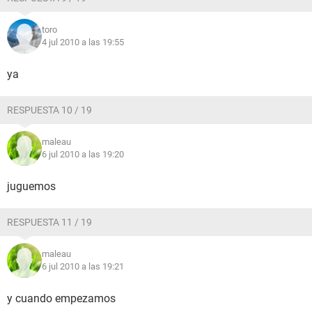
toro
4 jul 2010 a las 19:55
ya
RESPUESTA 10 / 19
maleau
6 jul 2010 a las 19:20
juguemos
RESPUESTA 11 / 19
maleau
6 jul 2010 a las 19:21
y cuando empezamos