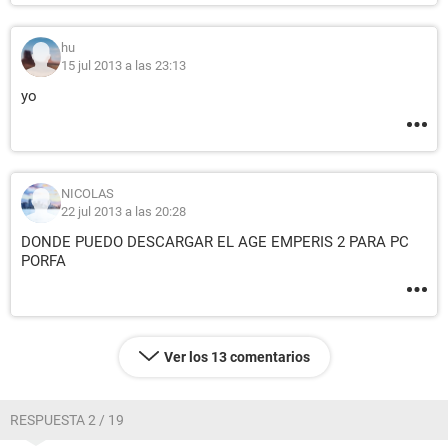
hu
15 jul 2013 a las 23:13
yo
NICOLAS
22 jul 2013 a las 20:28
DONDE PUEDO DESCARGAR EL AGE EMPERIS 2 PARA PC
PORFA
Ver los 13 comentarios
RESPUESTA 2 / 19