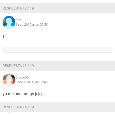
RESPUESTA 12 / 19
faet
1 sep 2010 a las 02:53
si
RESPUESTA 13 / 19
Draico09
9 nov 2010 a las 03:45
yo me uno amigo jejeje
RESPUESTA 14 / 19