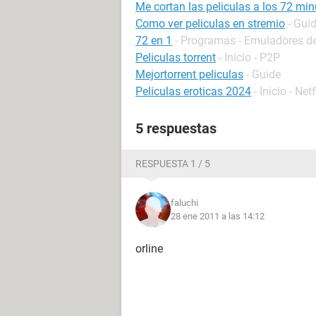
Me cortan las peliculas a los 72 mi
Como ver peliculas en stremio
- Gui
72 en 1
- Programas - Emuladores d
Peliculas torrent
- Inicio - P2P
Mejortorrent peliculas
- Guide
Peliculas eroticas 2024
- Inicio - Netf
5 respuestas
RESPUESTA 1 / 5
faluchi
28 ene 2011 a las 14:12
orline