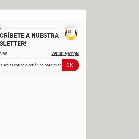
SCRÍBETE A NUESTRA
SLETTER!
cias
Ver un ejemplo