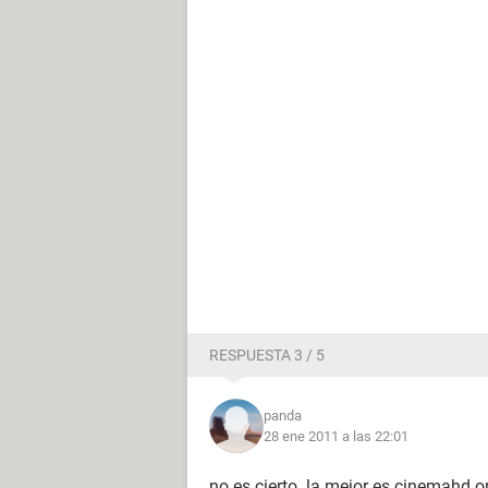
RESPUESTA 3 / 5
panda
28 ene 2011 a las 22:01
no es cierto. la mejor es cinemahd.or