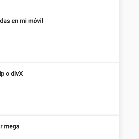
adas en mi móvil
ip o divX
or mega