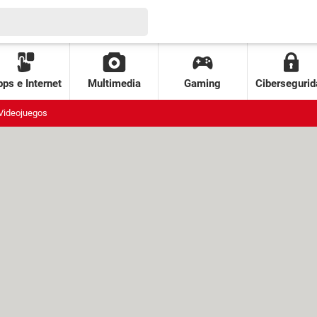
ps e Internet
Multimedia
Gaming
Cibersegurid
Videojuegos