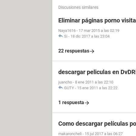
Discusiones similares
Eliminar páginas porno visit
Naya1616
-
17 mar 2015 a las 02:19
Si
-
18 dic 2017 a las 23:04
22 respuestas
descargar peliculas en DvDR
juancho
-
8 ene 2011 a las 22:10
GUTY
-
15 ene 2011 a las 22:22
1 respuesta
Como descargar películas p
makaroncheli
-
15 jul 2017 a las 06:27