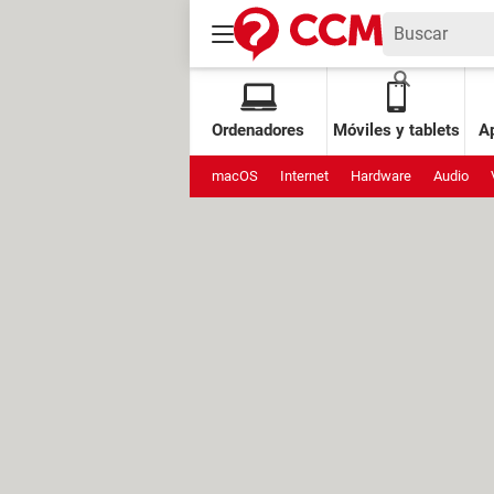
Ordenadores
Móviles y tablets
Ap
macOS
Internet
Hardware
Audio