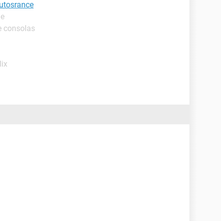
nutosrance
de
e consolas
lix