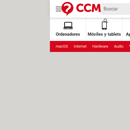
Ordenadores
Móviles y tablets
Ap
macOS
Internet
Hardware
Audio