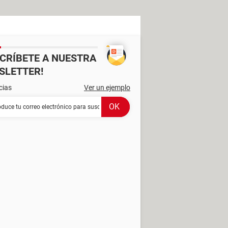
SCRÍBETE A NUESTRA
SLETTER!
cias
Ver un ejemplo