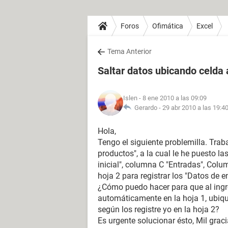
Foros
Ofimática
Excel
Tema Anterior
Saltar datos ubicando celda 
Islen
- 8 ene 2010 a las 09:09
Gerardo -
29 abr 2010 a las 19:4
Hola,
Tengo el siguiente problemilla. Trab
productos", a la cual le he puesto l
inicial", columna C "Entradas", Colu
hoja 2 para registrar los "Datos de e
¿Cómo puedo hacer para que al ingre
automáticamente en la hoja 1, ubique 
según los registre yo en la hoja 2?
Es urgente solucionar ésto, Mil grac