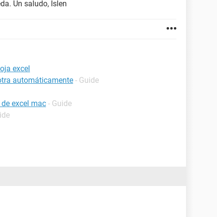
a. Un saludo, Islen
oja excel
 otra automáticamente
- Guide
 de excel mac
- Guide
ide