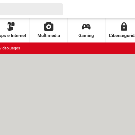
ps e Internet
Multimedia
Gaming
Cibersegurid
Videojuegos