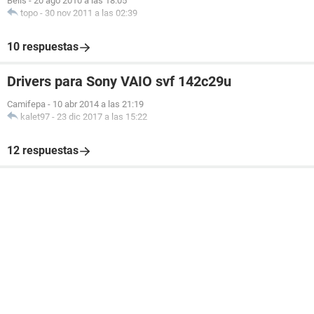
Belis
-
20 ago 2010 a las 18:05
topo
-
30 nov 2011 a las 02:39
10 respuestas
Drivers para Sony VAIO svf 142c29u
Camifepa
-
10 abr 2014 a las 21:19
kalet97
-
23 dic 2017 a las 15:22
12 respuestas