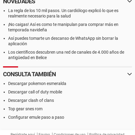
NOVEDADES
La regla de los 10 mil pasos. Un cardiólogo explicó lo que es
realmente necesario para la salud
¡No caigas! Así es como te manipulan para comprar más en
temporada navideña
Así puedes tomarte un descanso de WhatsApp sin borrar la
aplicación
Los científicos descubren una red de canales de 4.000 años de
antigüedad en Belice
CONSULTA TAMBIÉN
Descargar pokemon esmeralda
Descargar call of duty mobile
Descargar clash of clans
Top gear snes rom
Configurar emule paso a paso
Regístrate aquí
Equipo
Condiciones de uso
Política de privacidad