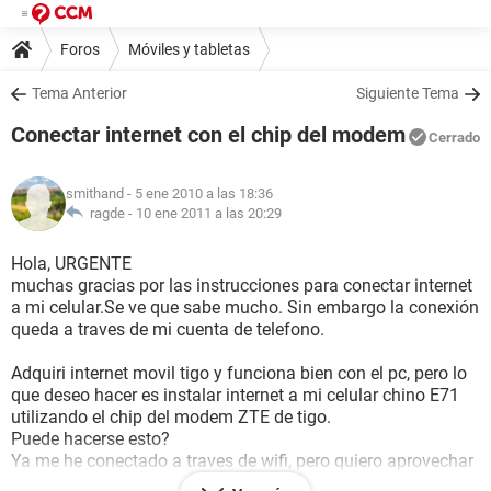
Foros
Móviles y tabletas
Tema Anterior
Siguiente Tema
Conectar internet con el chip del modem
Cerrado
smithand
- 5 ene 2010 a las 18:36
ragde -
10 ene 2011 a las 20:29
Hola, URGENTE
muchas gracias por las instrucciones para conectar internet
a mi celular.Se ve que sabe mucho. Sin embargo la conexión
queda a traves de mi cuenta de telefono.
Adquiri internet movil tigo y funciona bien con el pc, pero lo
que deseo hacer es instalar internet a mi celular chino E71
utilizando el chip del modem ZTE de tigo.
Puede hacerse esto?
Ya me he conectado a traves de wifi, pero quiero aprovechar
mi internet movil para trabajar en el celular como lo hago en