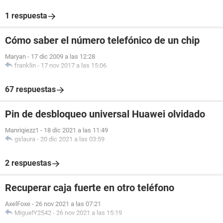
1 respuesta
Cómo saber el número telefónico de un chip
Maryan
-
17 dic 2009 a las 12:28
franklin
-
17 nov 2017 a las 15:06
67 respuestas
Pin de desbloqueo universal Huawei olvidado
Manriqiezz1
-
18 dic 2021 a las 11:49
gslaura
-
20 dic 2021 a las 03:59
2 respuestas
Recuperar caja fuerte en otro teléfono
AxelFoxe
-
26 nov 2021 a las 07:21
MiguelY2542
-
26 nov 2021 a las 15:19