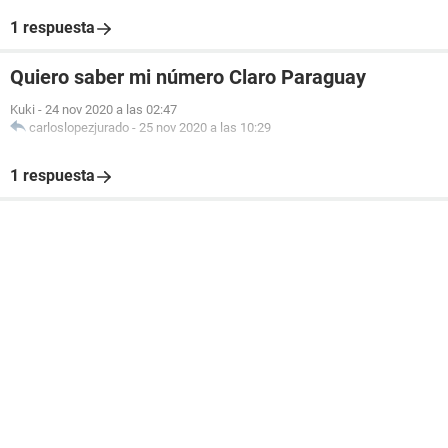
1 respuesta
Quiero saber mi número Claro Paraguay
Kuki
-
24 nov 2020 a las 02:47
carloslopezjurado
-
25 nov 2020 a las 10:29
1 respuesta