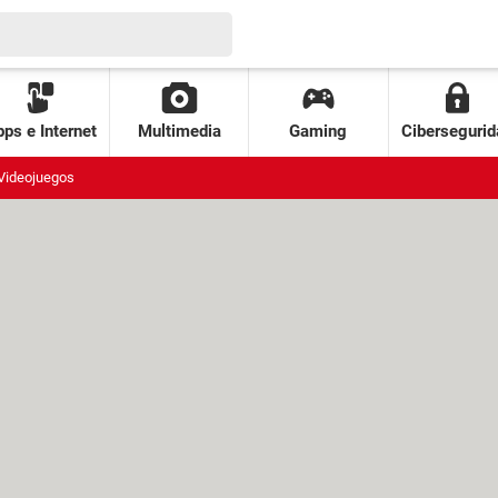
ps e Internet
Multimedia
Gaming
Cibersegurid
Videojuegos