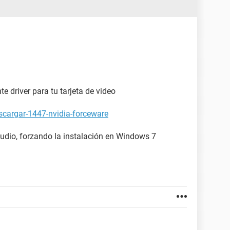
-----------------------------------------------------------
0110081719
te driver para tu tarjeta de video
k, Hard Disk, CD-ROM, ATAPI ZIP, LS-120
scargar-1447-nvidia-forceware
Shadow BIOS, Selectable Boot, EDD, BBS
CPI, ESCD, PnP
 audio, forzando la instalación en Windows 7
P, USB
1D442C-A71C11D5-B0D50010-83FDFE8A
ido/apagado