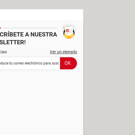
SCRÍBETE A NUESTRA
SLETTER!
cias
Ver un ejemplo