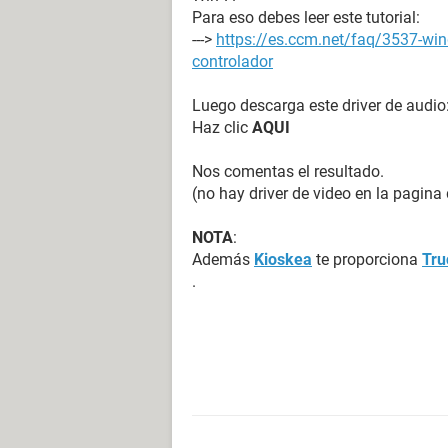
Para eso debes leer este tutorial:
Placa de video Tarjeta grfica VGA e
--->
https://es.ccm.net/faq/3537-win
Aceleradora 3D nVIDIA RIVA TNT2 
controlador
Monitor AOC 716Wx [17" LCD] (E07
Luego descarga este driver de audio
Multimedia:
Haz clic
AQUI
Placa de sonido Analog Devices AD1
[B-4]
Nos comentas el resultado.
(no hay driver de video en la pagina 
Almacenamiento:
Controlador IDE Controladora de al
NOTA
:
Disquetera Unidad de disquete
Además
Kioskea
te proporciona
Tru
Disco rígido WDC WD400BB-00JHC0 
.
Disco óptico HL-DT-ST RW/DVD GCC
DVD-ROM/CD-RW)
Estado SMART de los discos rígido
Particiones:
C: (NTFS) 38154 MB (26723 MB libr
Tamaño total 37.3 GB (26.1 GB libre