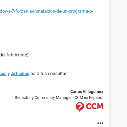
stndar (32 MB)
dows-7-forzar-la-instalacion-de-un-programa-o-
M64
77JA004228)
:
885 @ Intel 82801BA ICH2 - AC'97 Audio Controller
del fabricante)
macenamiento Intel(R) 82801BA Ultra ATA-244B
cos
y
Articulos
para tus consultas.
ATA Device (37 GB, IDE)
-4480B ATA Device (DVD:16x, CD:48x/24x/48x
Carlos Villagómez
s OK
Redactor y Community Manager - CCM en Español
e)
)