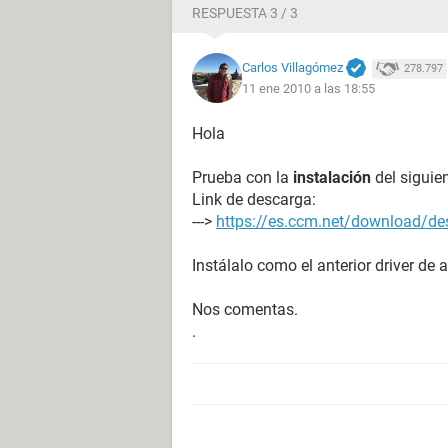
RESPUESTA 3 / 3
--------[ DMI ]----------------------------------------------
[ BIOS ]
Carlos Villagómez
278.797
11 ene 2010 a las 18:55
Propiedades del BIOS:
Fabricante Intel Corp.
Hola
Versión GB85010A.86A.0078.P18.
Fecha de salida 10/08/2001
Prueba con la
instalación
del siguien
Tamaño 512 KB
Link de descarga:
Dispositivos de arranque Floppy Dis
--->
https://es.ccm.net/download/de
Funciones disponibles Flash BIOS, 
Estándares soportados DMI, APM, A
Instálalo como el anterior driver de
Posibilidades de expansión PCI, AG
Nos comentas.
[ Sistema ]
.
Propiedades del sistema:
Identificador único universal F0
Tipo de arranque Botón de encend