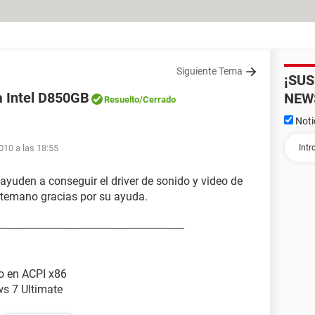
Siguiente Tema
¡SU
ca Intel D850GB
NEW
Resuelto
/Cerrado
Noti
010 a las 18:55
 ayuden a conseguir el driver de sonido y video de
temano gracias por su ayuda.
-------------------------------------------------------------
o en ACPI x86
s 7 Ultimate