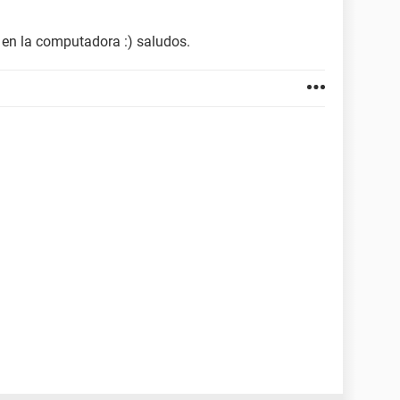
 en la computadora :) saludos.
6A.0078.P18.0110081719
A71C11D5-B0D50010-83FDFE8A
l Corporation
GB
8527-904
ard IMGB13706897
es 4 / 0