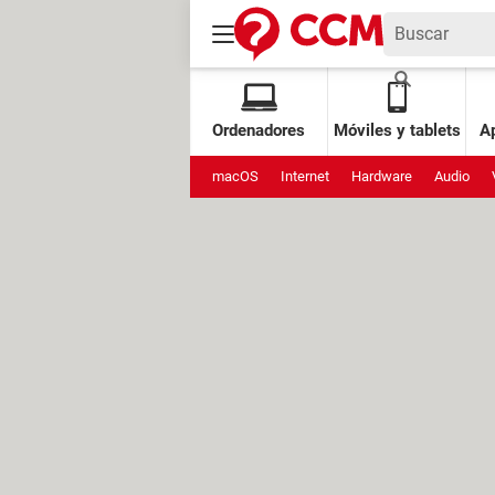
Ordenadores
Móviles y tablets
Ap
macOS
Internet
Hardware
Audio