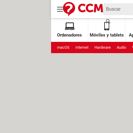
Ordenadores
Móviles y tablets
Ap
macOS
Internet
Hardware
Audio