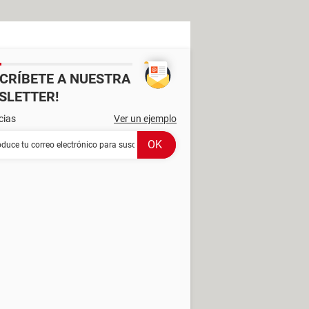
SCRÍBETE A NUESTRA
SLETTER!
cias
Ver un ejemplo