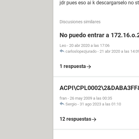
jdr pues eso ai k descargarselo no s
Discusiones similares
No puedo entrar a 172.16.o.2
Leo
-
20 abr 2020 a las 17:06
carloslopezjurado
-
21 abr 2020 a las 14:0
1 respuesta
ACPI\CPL0002\2&DABA3FF
fran
-
26 may 2009 a las 00:35
Sergio
-
31 ago 2023 a las 01:10
12 respuestas