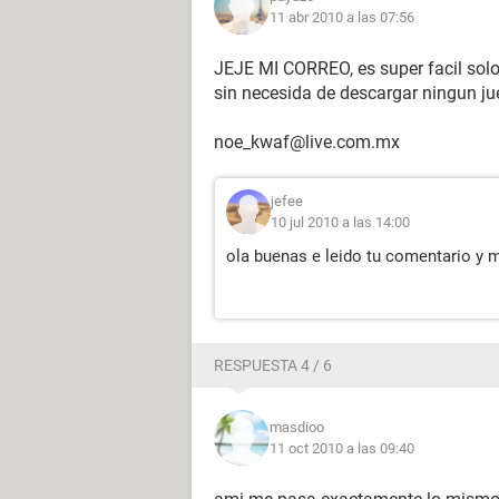
11 abr 2010 a las 07:56
JEJE MI CORREO, es super facil solo 
sin necesida de descargar ningun ju
noe_kwaf@live.com.mx
jefee
10 jul 2010 a las 14:00
ola buenas e leido tu comentario y 
RESPUESTA 4 / 6
masdioo
11 oct 2010 a las 09:40