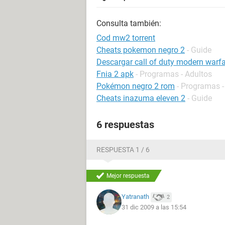
Consulta también:
Cod mw2 torrent
Cheats pokemon negro 2
- Guide
Descargar call of duty modern warfa
Fnia 2 apk
- Programas - Adultos
Pokémon negro 2 rom
- Programas -
Cheats inazuma eleven 2
- Guide
6 respuestas
RESPUESTA 1 / 6
Mejor respuesta
Yatranath
2
31 dic 2009 a las 15:54