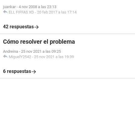
juankar
-
4 nov 2008 a las 23:13
ELL FIFFAS XD
-
20 feb 2017 a las 17:14
42 respuestas
Cómo resolver el problema
Andreina
-
25 nov 2021 a las 09:25
MiguelY2542
-
25 nov 2021 a las 19:39
6 respuestas