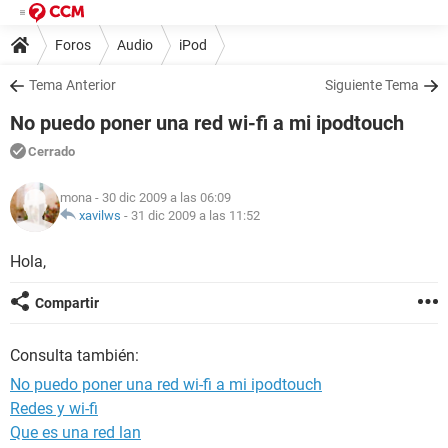
Foros
Audio
iPod
Tema Anterior
Siguiente Tema
No puedo poner una red wi-fi a mi ipodtouch
Cerrado
mona
- 30 dic 2009 a las 06:09
xavilws
-
31 dic 2009 a las 11:52
Hola,
Compartir
Consulta también:
No puedo poner una red wi-fi a mi ipodtouch
Redes y wi-fi
Que es una red lan