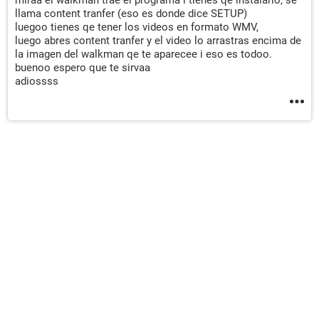
miraa el walkman trae el programa i tienes qe instalarlo, se
llama content tranfer (eso es donde dice SETUP)
luegoo tienes qe tener los videos en formato WMV,
luego abres content tranfer y el video lo arrastras encima de
la imagen del walkman qe te aparecee i eso es todoo.
buenoo espero que te sirvaa
adiossss