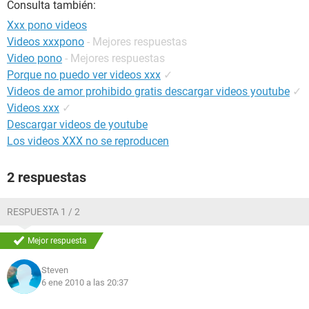
Consulta también:
Xxx pono videos
Videos xxxpono
- Mejores respuestas
Video pono
- Mejores respuestas
Porque no puedo ver videos xxx
✓
Videos de amor prohibido gratis descargar videos youtube
✓
Videos xxx
✓
Descargar videos de youtube
Los videos XXX no se reproducen
2 respuestas
RESPUESTA 1 / 2
Mejor respuesta
Steven
6 ene 2010 a las 20:37