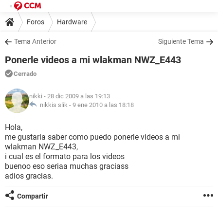
Foros
Hardware
Tema Anterior
Siguiente Tema
Ponerle videos a mi wlakman NWZ_E443
Cerrado
nikki
- 28 dic 2009 a las 19:13
nikkis slik -
9 ene 2010 a las 18:18
Hola,
me gustaria saber como puedo ponerle videos a mi
wlakman NWZ_E443,
i cual es el formato para los videos
buenoo eso seriaa muchas graciass
adios gracias.
Compartir