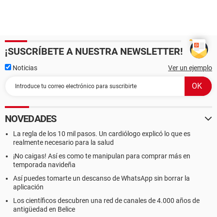
¡SUSCRÍBETE A NUESTRA NEWSLETTER!
Noticias
Ver un ejemplo
NOVEDADES
La regla de los 10 mil pasos. Un cardiólogo explicó lo que es
realmente necesario para la salud
¡No caigas! Así es como te manipulan para comprar más en
temporada navideña
Así puedes tomarte un descanso de WhatsApp sin borrar la
aplicación
Los científicos descubren una red de canales de 4.000 años de
antigüedad en Belice