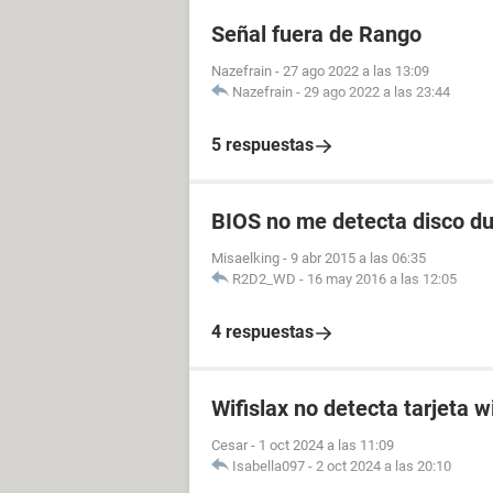
Señal fuera de Rango
Nazefrain
-
27 ago 2022 a las 13:09
Nazefrain
-
29 ago 2022 a las 23:44
5 respuestas
BIOS no me detecta disco d
Misaelking
-
9 abr 2015 a las 06:35
R2D2_WD
-
16 may 2016 a las 12:05
4 respuestas
Wifislax no detecta tarjeta wi
Cesar
-
1 oct 2024 a las 11:09
Isabella097
-
2 oct 2024 a las 20:10