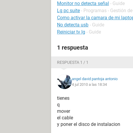
Monitor no detecta señal
- Guide
Lg pc suite
- Programas - Gestión de
Como activar la camara de mi lapto
No detecta usb
- Guide
Reiniciar tv lg
- Guide
1 respuesta
RESPUESTA 1 / 1
angel david pantoja antonio
4 jul 2010 a las 18:34
tienes
q
mover
el cable
y poner el disco de instalacion