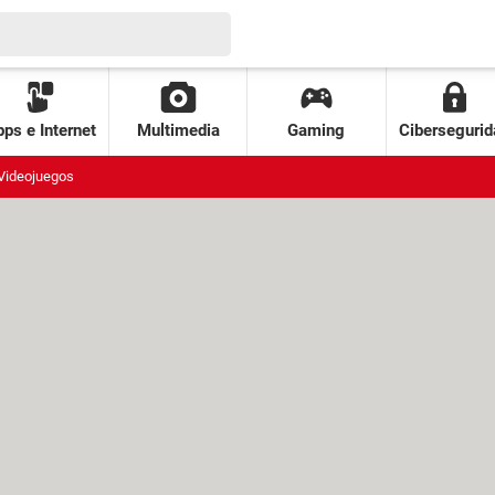
ps e Internet
Multimedia
Gaming
Cibersegurid
Videojuegos