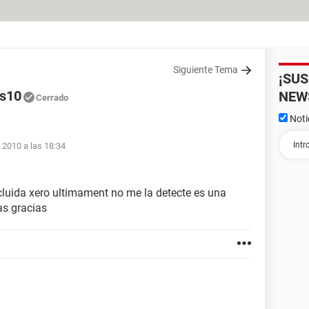
Siguiente Tema
¡SU
es10
NEW
Cerrado
Noti
l 2010 a las 18:34
ncluida xero ultimament no me la detecte es una
s gracias