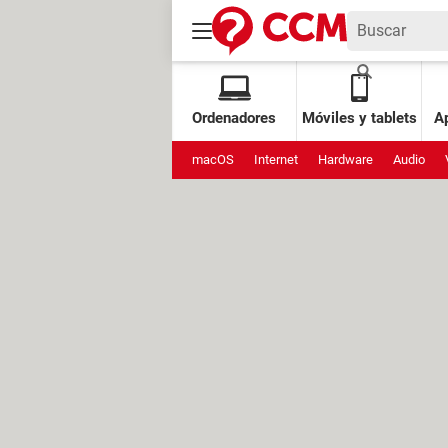
Ordenadores
Móviles y tablets
Ap
macOS
Internet
Hardware
Audio