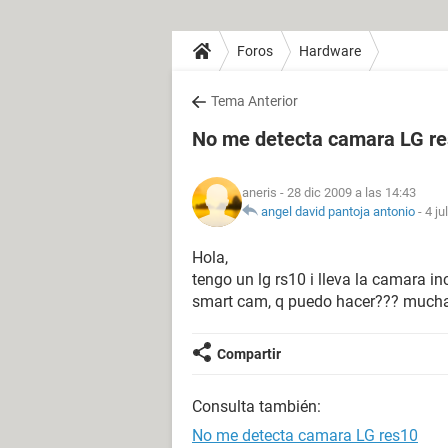
Foros
Hardware
Tema Anterior
No me detecta camara LG r
aneris
- 28 dic 2009 a las 14:43
angel david pantoja antonio
-
4 ju
Hola,
tengo un lg rs10 i lleva la camara i
smart cam, q puedo hacer??? mucha
Compartir
Consulta también:
No me detecta camara LG res10