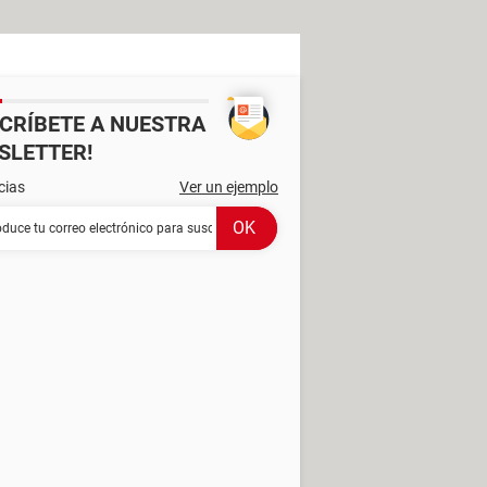
SCRÍBETE A NUESTRA
SLETTER!
cias
Ver un ejemplo