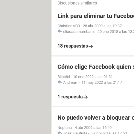
Discusiones similares
Link para eliminar tu Facebo
ChristianM33
-
28 abr 2009 a las 19:37
eliasasumumbami
-
20 ene 2018 a las 13:
18 respuestas
Cómo elige Facebook quien s
Bilbo84
-
10 ene 2022 a las 01:31
Andream
-
11 may 2022 a las 21:17
1 respuesta
No puedo volver a bloquear 
Neptuna
-
4 abr 2009 a las 15:40
José_Bautista
-
5 jun 2020 a las 17:50