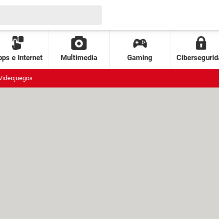
ps e Internet
Multimedia
Gaming
Cibersegurid
Videojuegos