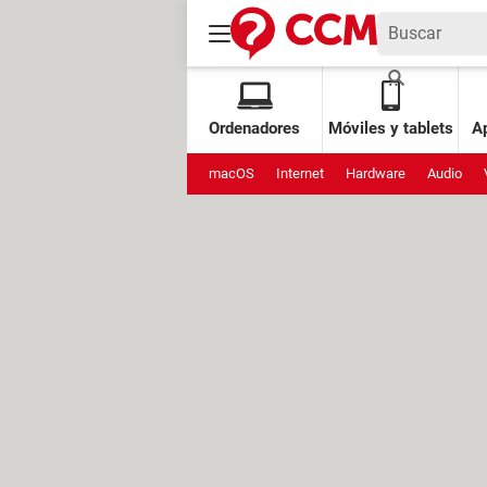
Ordenadores
Móviles y tablets
Ap
macOS
Internet
Hardware
Audio