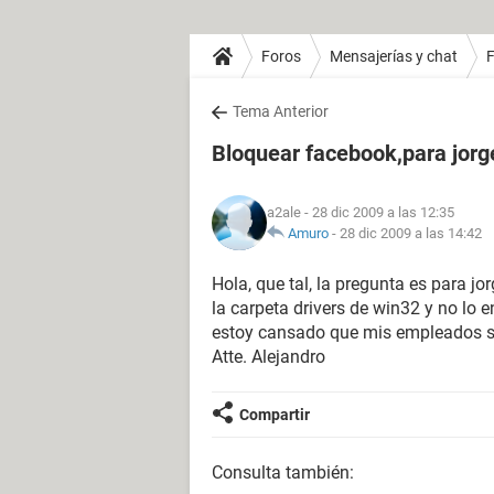
Foros
Mensajerías y chat
Tema Anterior
Bloquear facebook,para jor
a2ale
- 28 dic 2009 a las 12:35
Amuro
-
28 dic 2009 a las 14:42
Hola, que tal, la pregunta es para jo
la carpeta drivers de win32 y no lo 
estoy cansado que mis empleados se
Atte. Alejandro
Compartir
Consulta también: