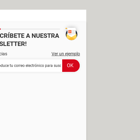
SCRÍBETE A NUESTRA
SLETTER!
cias
Ver un ejemplo