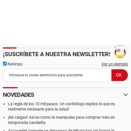
¡SUSCRÍBETE A NUESTRA NEWSLETTER!
Noticias
Ver un ejemplo
NOVEDADES
La regla de los 10 mil pasos. Un cardiólogo explicó lo que es
realmente necesario para la salud
¡No caigas! Así es como te manipulan para comprar más en
temporada navideña
Así puedes tomarte un descanso de WhatsApp sin borrar la