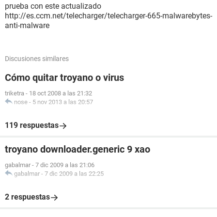
prueba con este actualizado
http://es.ccm.net/telecharger/telecharger-665-malwarebytes-
anti-malware
Discusiones similares
Cómo quitar troyano o virus
triketra
-
18 oct 2008 a las 21:32
nose
-
5 nov 2013 a las 20:57
119 respuestas
troyano downloader.generic 9 xao
gabalmar
-
7 dic 2009 a las 21:06
gabalmar
-
7 dic 2009 a las 22:25
2 respuestas