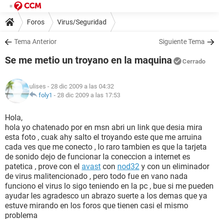
Foros
Virus/Seguridad
Tema Anterior
Siguiente Tema
Se me metio un troyano en la maquina
Cerrado
ulises
- 28 dic 2009 a las 04:32
foly1
-
28 dic 2009 a las 17:53
Hola,
hola yo chatenado por en msn abri un link que desia mira
esta foto , cuak ahy salto el troyando este que me arruina
cada ves que me conecto , lo raro tambien es que la tarjeta
de sonido dejo de funcionar la coneccion a internet es
patetica , prove con el
avast
con
nod32
y con un eliminador
de virus malitencionado , pero todo fue en vano nada
funciono el virus lo sigo teniendo en la pc , bue si me pueden
ayudar les agradesco un abrazo suerte a los demas que ya
estuve mirando en los foros que tienen casi el mismo
problema