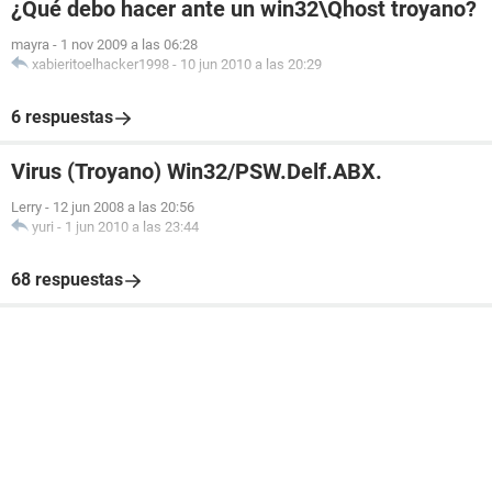
¿Qué debo hacer ante un win32\Qhost troyano?
mayra
-
1 nov 2009 a las 06:28
xabieritoelhacker1998
-
10 jun 2010 a las 20:29
6 respuestas
Virus (Troyano) Win32/PSW.Delf.ABX.
Lerry
-
12 jun 2008 a las 20:56
yuri
-
1 jun 2010 a las 23:44
68 respuestas