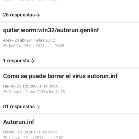
28 respuestas
quitar worm:win32/autorun.gen!inf
exea
-
24 abr 2011 a las 20:12
josh14
-
25 abr 2011 a las 03:06
1 respuesta
Cómo se puede borrar el virus autorun.inf
Ha-Se
-
29 ago 2008 a las 06:50
Xcorpia
-
3 mar 2009 a las 14:38
81 respuestas
Autorun.inf
faliero
-
16 jun 2015 a las 01:32
faliero
-
25 jun 2015 a las 17:00