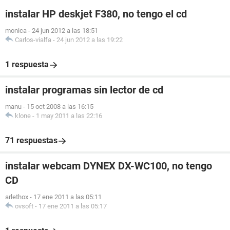
instalar HP deskjet F380, no tengo el cd
monica
-
24 jun 2012 a las 18:51
Carlos-vialfa
-
24 jun 2012 a las 19:22
1 respuesta
instalar programas sin lector de cd
manu
-
15 oct 2008 a las 16:15
klone
-
1 may 2011 a las 22:16
71 respuestas
instalar webcam DYNEX DX-WC100, no tengo
CD
arlethox
-
17 ene 2011 a las 05:11
ovsoft
-
17 ene 2011 a las 05:17