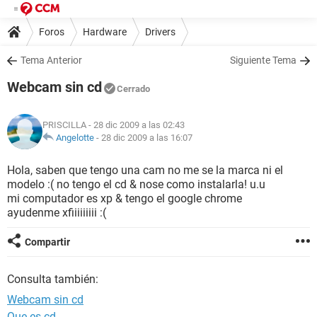
Foros
Hardware
Drivers
Tema Anterior
Siguiente Tema
Webcam sin cd
Cerrado
PRISCILLA
- 28 dic 2009 a las 02:43
Angelotte
-
28 dic 2009 a las 16:07
Hola, saben que tengo una cam no me se la marca ni el
modelo :( no tengo el cd & nose como instalarla! u.u
mi computador es xp & tengo el google chrome
ayudenme xfiiiiiiiii :(
Compartir
Consulta también:
Webcam sin cd
Que es cd