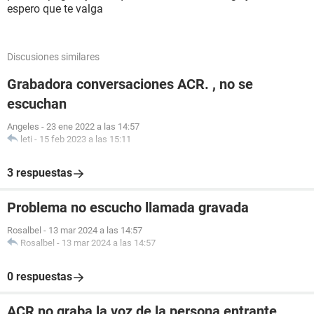
espero que te valga
Discusiones similares
Grabadora conversaciones ACR. , no se
escuchan
Angeles
-
23 ene 2022 a las 14:57
leti
-
15 feb 2023 a las 15:11
3 respuestas
Problema no escucho llamada gravada
Rosalbel
-
13 mar 2024 a las 14:57
Rosalbel
-
13 mar 2024 a las 14:57
0 respuestas
ACR no graba la voz de la persona entrante