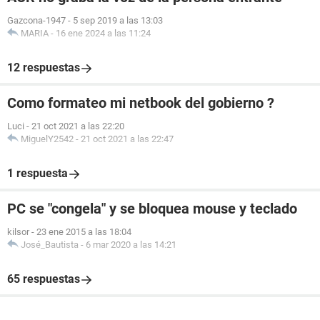
Gazcona-1947
-
5 sep 2019 a las 13:03
MARIA
-
16 ene 2024 a las 11:24
12 respuestas
Como formateo mi netbook del gobierno ?
Luci
-
21 oct 2021 a las 22:20
MiguelY2542
-
21 oct 2021 a las 22:47
1 respuesta
PC se "congela" y se bloquea mouse y teclado
kilsor
-
23 ene 2015 a las 18:04
José_Bautista
-
6 mar 2020 a las 14:21
65 respuestas