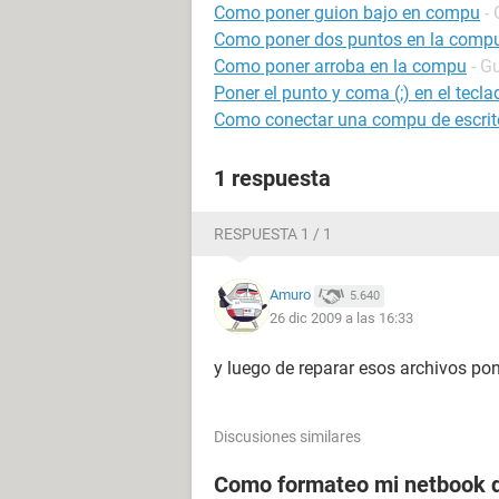
Como poner guion bajo en compu
-
Como poner dos puntos en la comp
Como poner arroba en la compu
- G
Poner el punto y coma (;) en el teclad
Como conectar una compu de escrito
1 respuesta
RESPUESTA 1 / 1
Amuro
5.640
26 dic 2009 a las 16:33
y luego de reparar esos archivos po
Discusiones similares
Como formateo mi netbook d