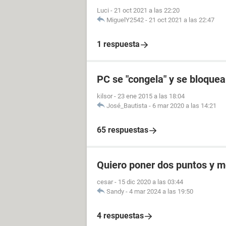
Luci
-
21 oct 2021 a las 22:20
MiguelY2542
-
21 oct 2021 a las 22:47
1 respuesta
PC se "congela" y se bloque
kilsor
-
23 ene 2015 a las 18:04
José_Bautista
-
6 mar 2020 a las 14:21
65 respuestas
Quiero poner dos puntos y me
cesar
-
15 dic 2020 a las 03:44
Sandy
-
4 mar 2024 a las 19:50
4 respuestas