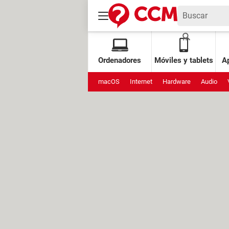
Ordenadores
Móviles y tablets
Ap
macOS
Internet
Hardware
Audio