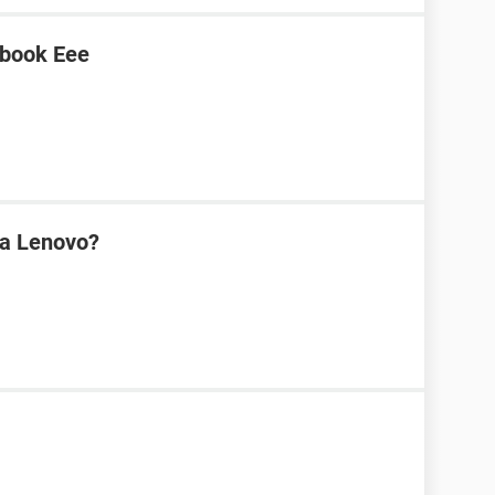
tbook Eee
na Lenovo?