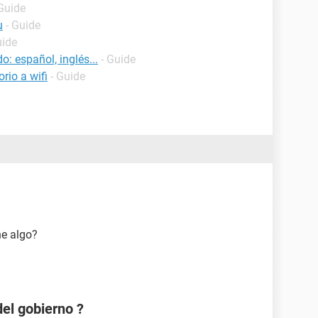
 Guide
u
- Guide
uide
o: español, inglés...
- Guide
rio a wifi
- Guide
ne algo?
el gobierno ?