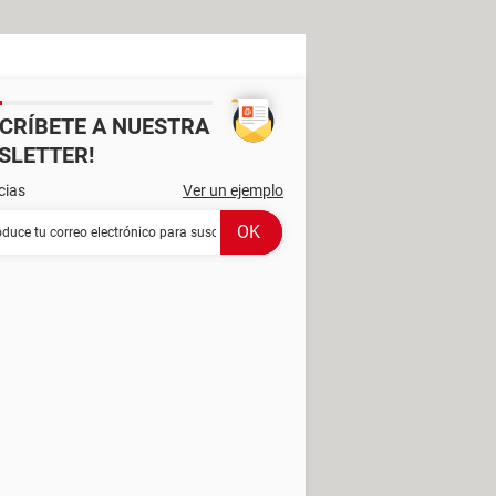
SCRÍBETE A NUESTRA
SLETTER!
cias
Ver un ejemplo