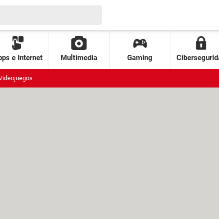
ps e Internet
Multimedia
Gaming
Cibersegurid
Videojuegos