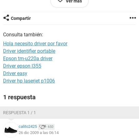
Ver más
Chipset de la Placa Base Intel Brookdale-G i845GEV
Compartir
y en la
Consulta también:
Tarjeta de sonido
Realtek
ALC658 @ Intel 82801DB ICH4 -
Hola necesito driver por favor
AC'97 Audio Controller [B-0]
Driver identifier portable
me sale esto no se que hacer
Epson tm-u220a driver
Driver epson l355
Driver easy
Driver hp laserjet p1006
1 respuesta
RESPUESTA 1 / 1
calito2425
650
26 dic 2009 a las 06:14