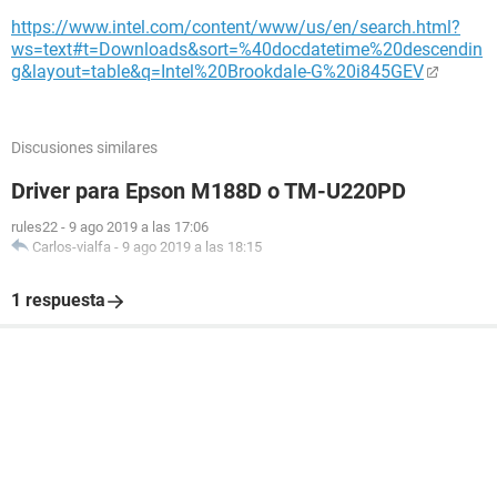
https://www.intel.com/content/www/us/en/search.html?
ws=text#t=Downloads&sort=%40docdatetime%20descendin
g&layout=table&q=Intel%20Brookdale-G%20i845GEV
Discusiones similares
Driver para Epson M188D o TM-U220PD
rules22
-
9 ago 2019 a las 17:06
Carlos-vialfa
-
9 ago 2019 a las 18:15
1 respuesta