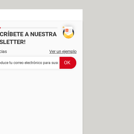
SCRÍBETE A NUESTRA
SLETTER!
cias
Ver un ejemplo