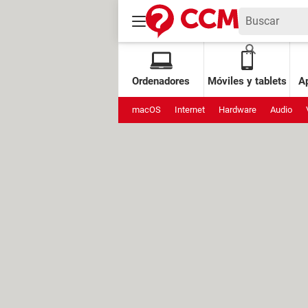
Ordenadores
Móviles y tablets
Ap
macOS
Internet
Hardware
Audio