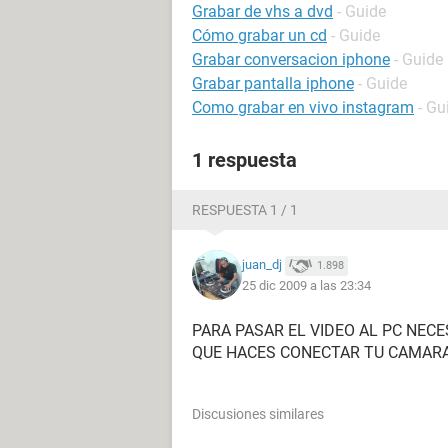
Grabar de vhs a dvd
- Guide
Cómo grabar un cd
- Guide
Grabar conversacion iphone
- Guide
Grabar pantalla iphone
- Guide
Como grabar en vivo instagram
- Gu
1 respuesta
RESPUESTA 1 / 1
juan_dj
1.898
25 dic 2009 a las 23:34
PARA PASAR EL VIDEO AL PC NEC
QUE HACES CONECTAR TU CAMARA 
Discusiones similares