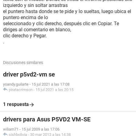
izquierdo y sin soltar arrastras
el puntero hasta donde se te pide y lo sueltas, luego ubica el
puntero encima de lo
seleccionado y clic derecho, después clic en Copiar. Te
diriges al comentario en blanco,
clic derecho y Pegar.
.
Discusiones similares
driver p5vd2-vm se
yoandy.guilarte
-
15 jul 2021 a las 17:08
piratacrimson
-
15 jul 2021 a las 20:15
1 respuesta
drivers para Asus P5VD2 VM-SE
wiliam71
-
15 jul 2009 a las 17:06
sishbolivia
-
30 mar 2012 a las 14:38