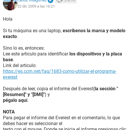
Carlos Villagómez
278.797
22 dic 2009 a las 16:21
Hola
Si tu máquina es una laptop,
escríbenos la marca y modelo
exacto
.
Sino lo es, entonces:
Lee este articulo para identificar
los dispositivos y la placa
base
.
Link del articulo:
https://es.ccm.net/faq/1683-como-utilizar-el-programa-
everest
Después de leer, copia el informe del Everest(
la sección "
[Resumen]" y "[DMI]"
) y
pégalo aquí
.
NOTA
Para pegar el informe del Everest en el comentario, lo que
debes hacer es seleccionar el
texto con el mouse. Donde se inicia el informe presionas clic