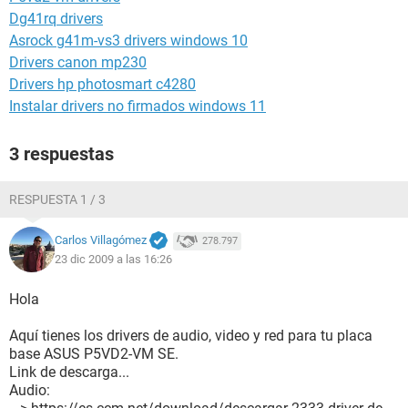
Dg41rq drivers
Asrock g41m-vs3 drivers windows 10
Drivers canon mp230
Drivers hp photosmart c4280
Instalar drivers no firmados windows 11
3 respuestas
RESPUESTA 1 / 3
Carlos Villagómez
278.797
23 dic 2009 a las 16:26
Hola
Aquí tienes los drivers de audio, video y red para tu placa
base ASUS P5VD2-VM SE.
Link de descarga...
Audio: