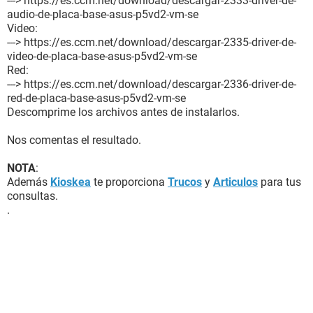
---> https://es.ccm.net/download/descargar-2333-driver-de-
audio-de-placa-base-asus-p5vd2-vm-se
Video:
---> https://es.ccm.net/download/descargar-2335-driver-de-
video-de-placa-base-asus-p5vd2-vm-se
Red:
---> https://es.ccm.net/download/descargar-2336-driver-de-
red-de-placa-base-asus-p5vd2-vm-se
Descomprime los archivos antes de instalarlos.
Nos comentas el resultado.
NOTA
:
Además
Kioskea
te proporciona
Trucos
y
Articulos
para tus
consultas.
.