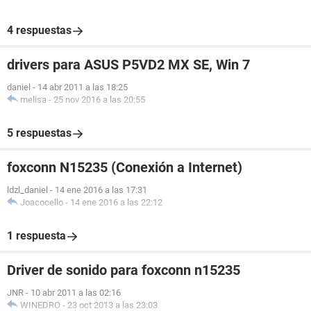
4 respuestas
drivers para ASUS P5VD2 MX SE, Win 7
daniel
-
14 abr 2011 a las 18:25
melisa
-
25 nov 2016 a las 20:55
5 respuestas
foxconn N15235 (Conexión a Internet)
ldzl_daniel
-
14 ene 2016 a las 17:31
Joacocello
-
14 ene 2016 a las 22:12
1 respuesta
Driver de sonido para foxconn n15235
JNR
-
10 abr 2011 a las 02:16
WINEDRO
-
23 oct 2013 a las 23:03