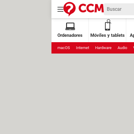
Ordenadores
Móviles y tablets
Ap
macOS
Internet
Hardware
Audio