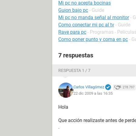
Mi pc no acepta bocinas
Guion bajo pc
- Guide
Mi pc no manda señal al monitor
- 
Como conectar mi pc al tv
- Guide
Rave para pc
- Programas - Películas
Como poner punto y coma en pc
- G
7 respuestas
RESPUESTA 1 / 7
Carlos Villagómez
278.797
22 dic 2009 a las 16:35
Hola
Que acción realizaste antes de perde
.