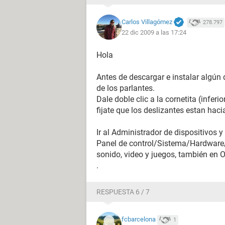
Carlos Villagómez
278.797
22 dic 2009 a las 17:24
Hola
Antes de descargar e instalar algún 
de los parlantes.
Dale doble clic a la cornetita (inferi
fijate que los deslizantes estan haci
Ir al Administrador de dispositivos y
Panel de control/Sistema/Hardware/
sonido, video y juegos, también en O
.
RESPUESTA 6 / 7
fcbarcelona
1