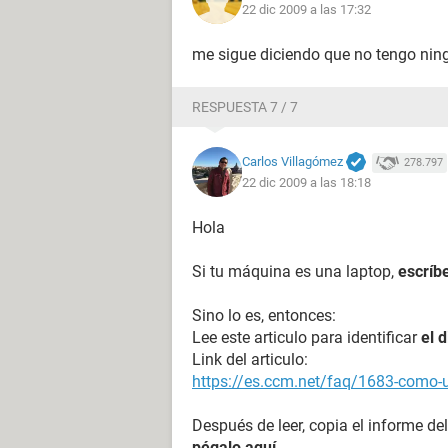
22 dic 2009 a las 17:32
me sigue diciendo que no tengo ning
RESPUESTA 7 / 7
Carlos Villagómez
278.797
22 dic 2009 a las 18:18
Hola
Si tu máquina es una laptop,
escríb
Sino lo es, entonces:
Lee este articulo para identificar
el 
Link del articulo:
https://es.ccm.net/faq/1683-como-ut
Después de leer, copia el informe del
pégalo aquí
.