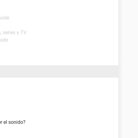
Guide
, series y TV
uide
r el sonido?