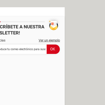
SCRÍBETE A NUESTRA
SLETTER!
cias
Ver un ejemplo