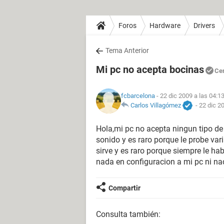
Foros
Hardware
Drivers
Tema Anterior
Mi pc no acepta bocinas
Ce
fcbarcelona
- 22 dic 2009 a las 04:1
Carlos Villagómez
-
22 dic 2
Hola,mi pc no acepta ningun tipo de
sonido y es raro porque le probe var
sirve y es raro porque siempre le h
nada en configuracion a mi pc ni n
Compartir
Consulta también: