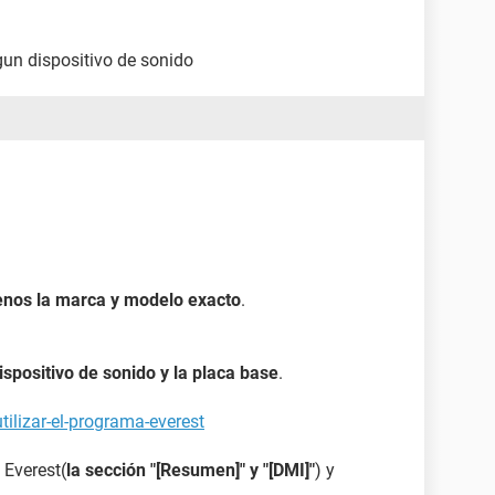
un dispositivo de sonido
enos la marca y modelo exacto
.
dispositivo de sonido y la placa base
.
ilizar-el-programa-everest
 Everest(
la sección "[Resumen]" y "[DMI]"
) y