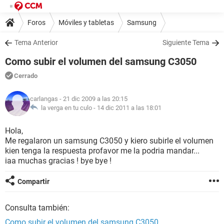
Foros
Móviles y tabletas
Samsung
Tema Anterior
Siguiente Tema
Como subir el volumen del samsung C3050
Cerrado
carlangas
- 21 dic 2009 a las 20:15
la verga en tu culo -
14 dic 2011 a las 18:01
Hola,
Me regalaron un samsung C3050 y kiero subirle el volumen
kien tenga la respuesta profavor me la podria mandar...
iaa muchas gracias ! bye bye !
Compartir
Consulta también:
Como subir el volumen del samsung C3050