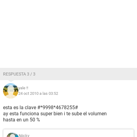
RESPUESTA 3 / 3
yale !!
24 oct 2010 a las 03:52
esta es la clave #*9998*4678255#
ay esta funciona super bien i te sube el volumen
hasta en un 50 %
Niicky