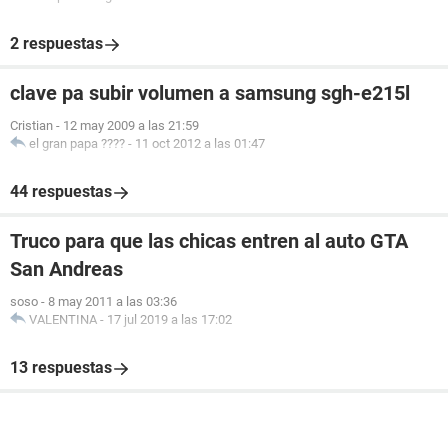
2 respuestas
clave pa subir volumen a samsung sgh-e215l
Cristian
-
12 may 2009 a las 21:59
el gran papa ????
-
11 oct 2012 a las 01:47
44 respuestas
Truco para que las chicas entren al auto GTA
San Andreas
soso
-
8 may 2011 a las 03:36
VALENTINA
-
17 jul 2019 a las 17:02
13 respuestas