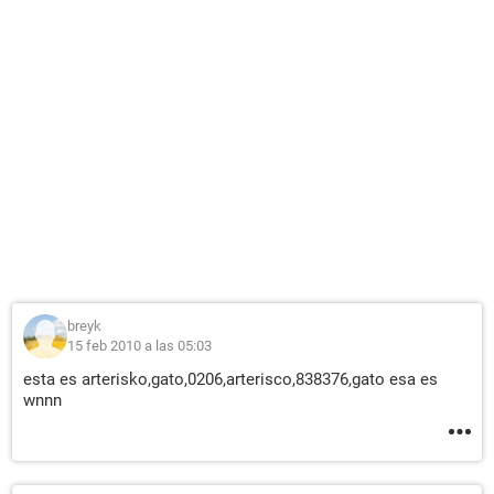
breyk
15 feb 2010 a las 05:03
esta es arterisko,gato,0206,arterisco,838376,gato esa es
wnnn