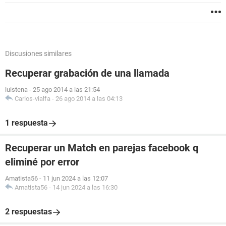
Discusiones similares
Recuperar grabación de una llamada
luistena
-
25 ago 2014 a las 21:54
Carlos-vialfa
-
26 ago 2014 a las 04:13
1 respuesta
Recuperar un Match en parejas facebook q
eliminé por error
Amatista56
-
11 jun 2024 a las 12:07
Amatista56
-
14 jun 2024 a las 16:30
2 respuestas