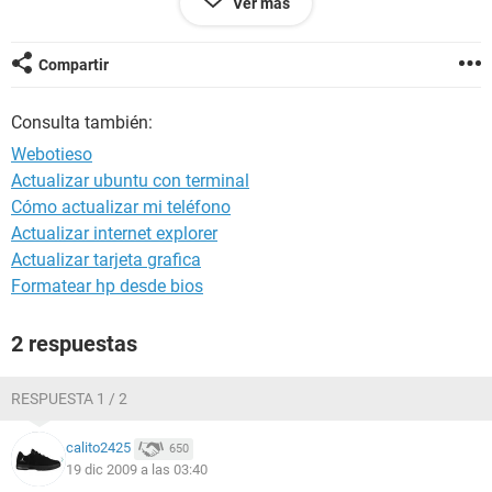
Ver más
Versión EVEREST v4.60.1500/es
Benchmark Module 2.3.237.0
Compartir
Sitio Web
http://www.lavalys.com/
Tipo de informe Asistente de informes
Consulta también:
Ordenador CARLOS_CRUZ-PC (Carlos Cruz)
Generador Carlos_Cruz
Webotieso
Sistema operativo Microsoft Windows Vista Ultimate
Actualizar ubuntu con terminal
6.1.7600
Cómo actualizar mi teléfono
Fecha 2009-12-18
Hora 16:55
Actualizar internet explorer
Actualizar tarjeta grafica
Formatear hp desde bios
Resumen
2 respuestas
--------------------------------------------------------------------------------
RESPUESTA 1 / 2
Ordenador:
Tipo de ordenador Equipo basado en ACPI x86 (Mobile)
calito2425
650
Sistema operativo Microsoft Windows Vista Ultimate
19 dic 2009 a las 03:40
Service Pack del Sistema Operativo -