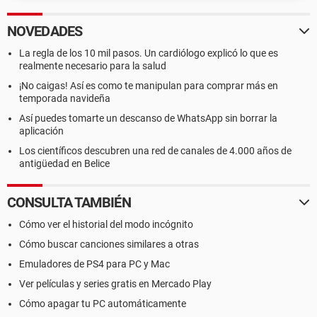
DMI Versión del sistema 1.0
DMI Número de serie del sistema [ TRIAL VERSION ]
DMI UUID del sistema [ TRIAL VERSION ]
NOVEDADES
DMI Fabricante del motherboard BIOSTAR Group
La regla de los 10 mil pasos. Un cardiólogo explicó lo que es
DMI Nombre del motherboard NF61S-M2A
realmente necesario para la salud
DMI Versión del motherboard 1.0
DMI Número de serie del motherboard [ TRIAL VERSION ]
¡No caigas! Así es como te manipulan para comprar más en
DMI Fabricante del chasis BIOSTAR Group
temporada navideña
DMI Versión del chasis NF61S-M2A
Así puedes tomarte un descanso de WhatsApp sin borrar la
DMI Número de serie del chasis [ TRIAL VERSION ]
aplicación
DMI Identificador del chasis [ TRIAL VERSION ]
Los científicos descubren una red de canales de 4.000 años de
DMI Tipo de chasis Desktop Case
antigüedad en Belice
DMI Sockets de memoria Total / Libres 4 / 2
CONSULTA TAMBIÉN
--------[ DMI ]---------------------------------------------------------------------------------------
Cómo ver el historial del modo incógnito
------------------
Cómo buscar canciones similares a otras
[ BIOS ]
Emuladores de PS4 para PC y Mac
Propiedades del BIOS:
Ver películas y series gratis en Mercado Play
Fabricante Phoenix Technologies, LTD
Cómo apagar tu PC automáticamente
Versión 6.00 PG