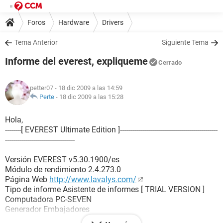
Foros
Hardware
Drivers
Tema Anterior
Siguiente Tema
Informe del everest, expliqueme
Cerrado
petter07
- 18 dic 2009 a las 14:59
Perte
-
18 dic 2009 a las 15:28
Hola,
--------[ EVEREST Ultimate Edition ]-------------------------------------------------
-----------------------------------
Versión EVEREST v5.30.1900/es
Módulo de rendimiento 2.4.273.0
Página Web
http://www.lavalys.com/
Tipo de informe Asistente de informes [ TRIAL VERSION ]
Computadora PC-SEVEN
Generador Embajadores
Sistema operativo Microsoft Windows XP Professional