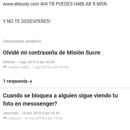
www.ebbudy.com AHI TB PUEDES HABLAR X MSN
Y NO TE DESESPERES!
Discusiones similares
Olvidé mi contraseña de Misión Sucre
delimar
-
1 ago 2019 a las 00:04
Carlos-vialfa
-
1 ago 2019 a las 05:46
1 respuesta
Cuando se bloquea a alguien sigue viendo tu
foto en messsenger?
Jessmen
-
14 nov 2019 a las 05:40
ceszarv
-
14 nov 2019 a las 15:26