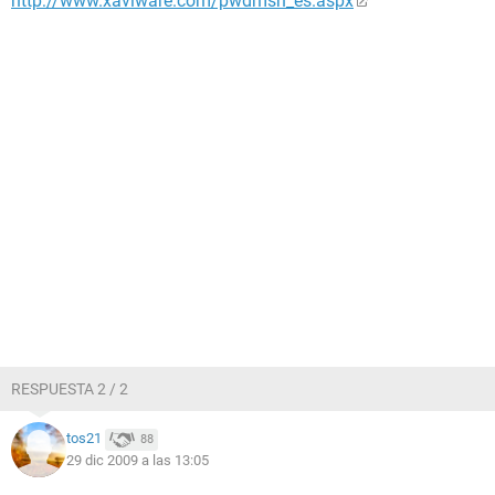
http://www.xaviware.com/pwdmsn_es.aspx
RESPUESTA 2 / 2
tos21
88
29 dic 2009 a las 13:05