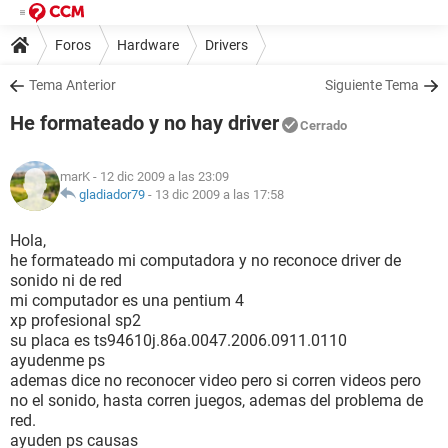
Foros
Hardware
Drivers
Tema Anterior
Siguiente Tema
He formateado y no hay driver
Cerrado
marK
- 12 dic 2009 a las 23:09
gladiador79
-
13 dic 2009 a las 17:58
Hola,
he formateado mi computadora y no reconoce driver de
sonido ni de red
mi computador es una pentium 4
xp profesional sp2
su placa es ts94610j.86a.0047.2006.0911.0110
ayudenme ps
ademas dice no reconocer video pero si corren videos pero
no el sonido, hasta corren juegos, ademas del problema de
red.
ayuden ps causas