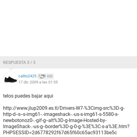
RESPUESTA 3 / 3
calito2425
650
17 dic 2009 a las 01:55
telos puedes bajar aqui
http://www.jlup2009.es.tl/Drivers-W7-%3Cimg-src%3D-g-
http-d--s--s-img61-.-imageshack-.-us-s-img61-s-5580-s-
newbotonoz0-.-gif-g--alt%3D-g-Image-Hosted-by-
ImageShack-.-us-g--border%3D-g-0-g-%3E%3C-s-a%3E.htm?
PHPSESSID=2d6778292f67d65f60c65ac93113be5c