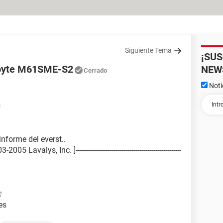
Siguiente Tema
¡SU
abyte M61SME-S2
NEW
Cerrado
Noti
8
nforme del everst..
avalys, Inc. ]-----------------------------------------------------
es