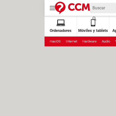
Ordenadores
Móviles y tablets
Ap
macOS
Internet
Hardware
Audio