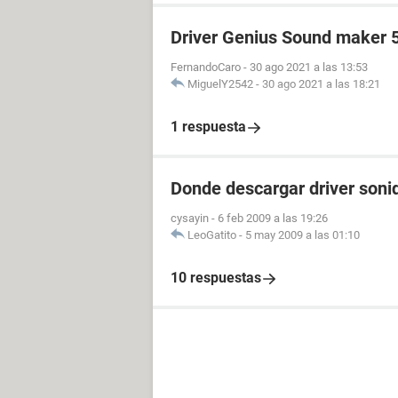
Particiones:
Driver Genius Sound maker 
C: (NTFS) 24003 MB (289 MB libre)
FernandoCaro
-
30 ago 2021 a las 13:53
D: (NTFS) 126629 MB (34531 MB lib
MiguelY2542
-
30 ago 2021 a las 18:21
G: (NTFS) 1992 MB (135 MB libre)
Tamaño total 149.0 GB (34.1 GB libr
1 respuesta
Dispositivos de entrada:
Teclado Teclado estándar de 101/10
Donde descargar driver soni
Ratón ELAN PS/2 Port Input Device
cysayin
-
6 feb 2009 a las 19:26
Red:
LeoGatito
-
5 may 2009 a las 01:10
Tarjeta de Red NVIDIA nForce 10/1
Tarjeta de Red Realtek RTL8139/810x
10 respuestas
Tarjeta de Red TeamViewer VPN Adap
Dispositivos:
Impresora Detectando automáticam
Impresora HP Deskjet D1400 series
Impresora Microsoft Office Documen