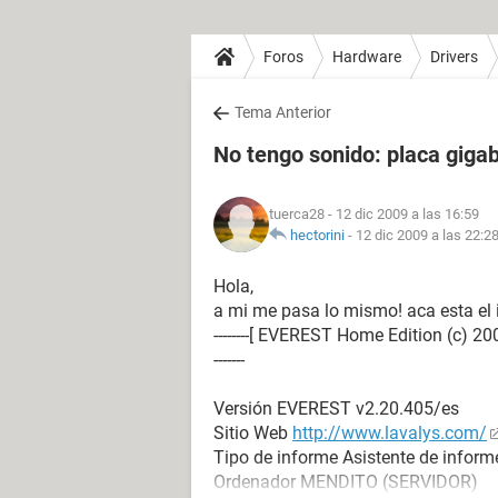
Foros
Hardware
Drivers
Tema Anterior
No tengo sonido: placa gig
tuerca28
- 12 dic 2009 a las 16:59
hectorini
-
12 dic 2009 a las 22:2
Hola,
a mi me pasa lo mismo! aca esta el i
--------[ EVEREST Home Edition (c) 2003-2005 L
-------
Versión EVEREST v2.20.405/es
Sitio Web
http://www.lavalys.com/
Tipo de informe Asistente de inform
Ordenador MENDITO (SERVIDOR)