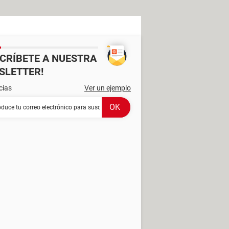
SCRÍBETE A NUESTRA
SLETTER!
cias
Ver un ejemplo