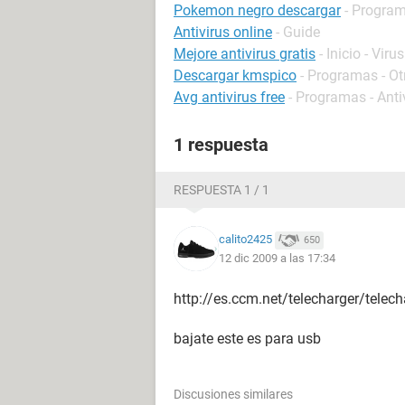
Pokemon negro descargar
- Program
Antivirus online
- Guide
Mejore antivirus gratis
- Inicio - Virus
Descargar kmspico
- Programas - Ot
Avg antivirus free
- Programas - Anti
1 respuesta
RESPUESTA 1 / 1
calito2425
650
12 dic 2009 a las 17:34
http://es.ccm.net/telecharger/telec
bajate este es para usb
Discusiones similares