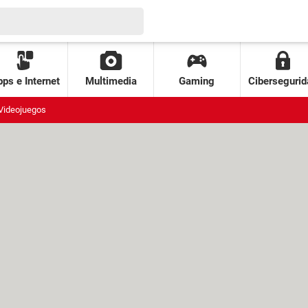
ps e Internet
Multimedia
Gaming
Cibersegurid
Videojuegos