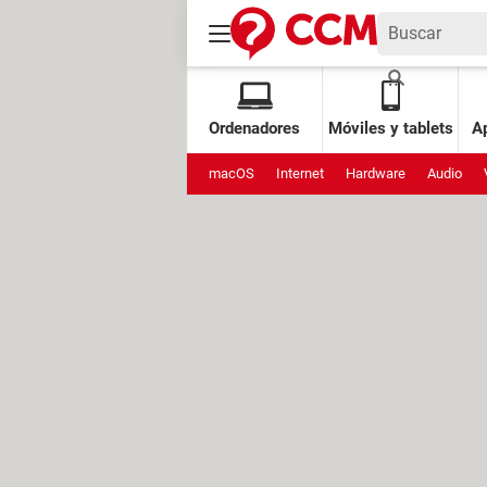
Ordenadores
Móviles y tablets
Ap
macOS
Internet
Hardware
Audio