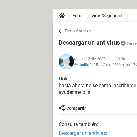
Foros
Virus/Seguridad
Tema Anterior
Descargar un antivirus
Cerra
rocio
- 12 dic 2009 a las 16:38
calito2425
-
12 dic 2009 a las 17:
Hola,
hasta ahora no se como inscribirme
ayudenme plis
Compartir
Consulta también:
Descargar un antivirus