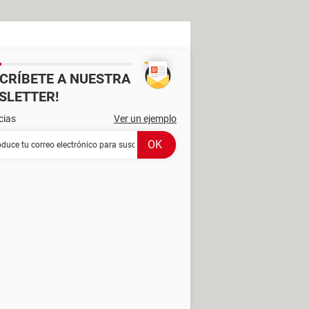
SCRÍBETE A NUESTRA
SLETTER!
cias
Ver un ejemplo