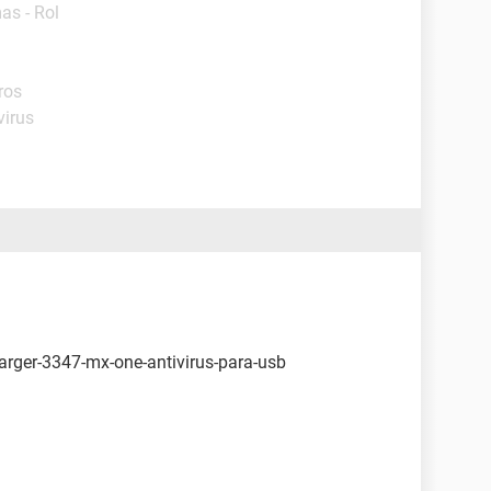
as - Rol
ros
virus
harger-3347-mx-one-antivirus-para-usb