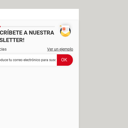
SCRÍBETE A NUESTRA
SLETTER!
cias
Ver un ejemplo