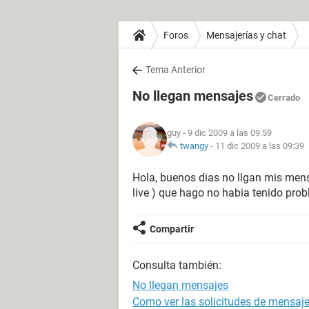
Foros
Mensajerías y chat
Tema Anterior
No llegan mensajes
Cerrado
guy
- 9 dic 2009 a las 09:59
twangy
-
11 dic 2009 a las 09:39
Hola, buenos dias no llgan mis mens
live ) que hago no habia tenido pro
Compartir
Consulta también:
No llegan mensajes
Como ver las solicitudes de mensaj