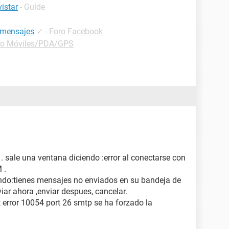
istar
- Guide
r mensajes
✓
-
Foro Facebook
ro Móviles/PDA/GPS
. sale una ventana diciendo :error al conectarse con
 .
ndo:tienes mensajes no enviados en su bandeja de
iar ahora ,enviar despues, cancelar.
t error 10054 port 26 smtp se ha forzado la