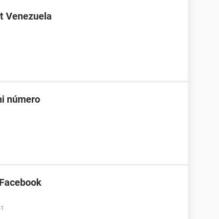
t Venezuela
mi número
 Facebook
31