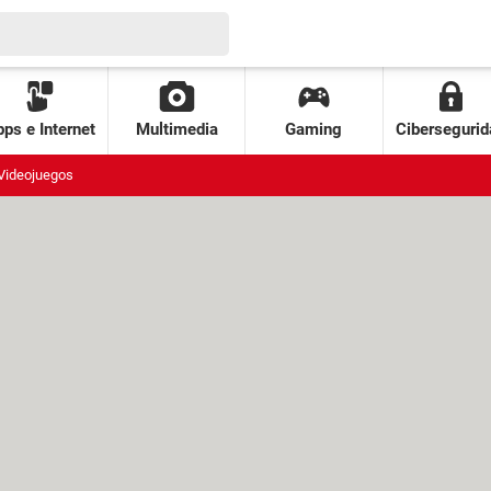
ps e Internet
Multimedia
Gaming
Cibersegurid
Videojuegos