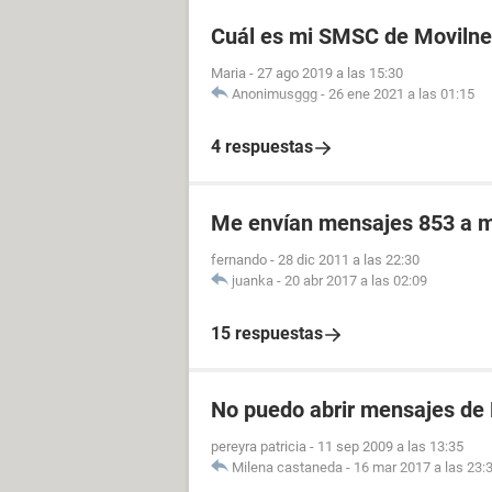
Cuál es mi SMSC de Movilne
Maria
-
27 ago 2019 a las 15:30
Anonimusggg
-
26 ene 2021 a las 01:15
4 respuestas
Me envían mensajes 853 a 
fernando
-
28 dic 2011 a las 22:30
juanka
-
20 abr 2017 a las 02:09
15 respuestas
No puedo abrir mensajes de
pereyra patricia
-
11 sep 2009 a las 13:35
Milena castaneda
-
16 mar 2017 a las 23: