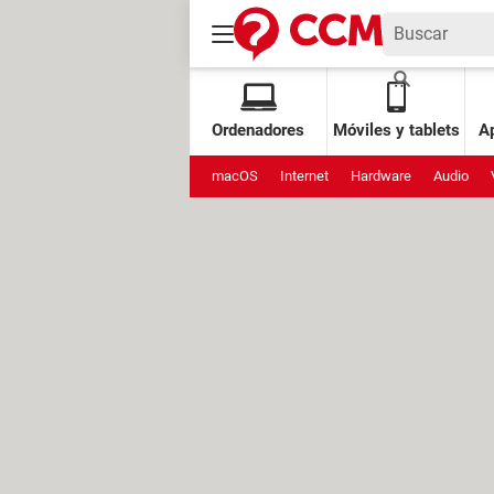
Ordenadores
Móviles y tablets
Ap
macOS
Internet
Hardware
Audio