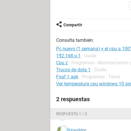
preguntar.
Gracias
Compartir
Consulta también:
Pc nuevo (1 semana) y el cpu a 10
192.168.o.1
- Guide
Cpu z
- Programas - Monitorización 
Trucos de dota 1
- Guide
Fnaf 1 apk
- Programas - Terror
Ver temperatura cpu windows 10 si
2 respuestas
RESPUESTA 1 / 2
Kandidon