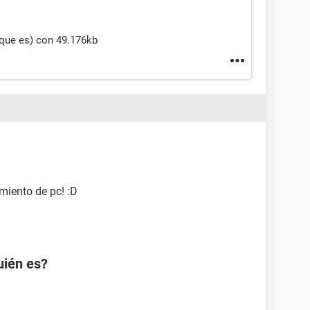
que es) con 49.176kb
imiento de pc! :D
uién es?