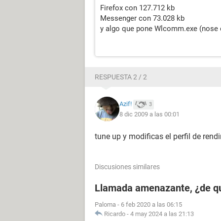
Firefox con 127.712 kb
Messenger con 73.028 kb
y algo que pone Wlcomm.exe (nose 
RESPUESTA 2 / 2
Azif!
3
8 dic 2009 a las 00:01
tune up y modificas el perfil de rend
Discusiones similares
Llamada amenazante, ¿de q
Paloma
-
6 feb 2020 a las 06:15
Ricardo
-
4 may 2024 a las 21:13