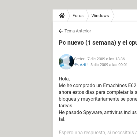
Foros
Windows
Tema Anterior
Pc nuevo (1 semana) y el cp
Creter
- 7 dic 2009 a las 18:36
Azif!
-
8 dic 2009 a las 00:01
Hola,
Me he comprado un Emachines E625
ahora estos dias para completar la 
bloquea y mayoritariamente se pone 
tareas.
He pasado Spyware, antivirus inclus
tal.
Espero una respuesta, si necesitais