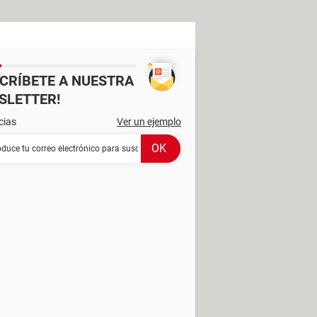
SCRÍBETE A NUESTRA
SLETTER!
cias
Ver un ejemplo