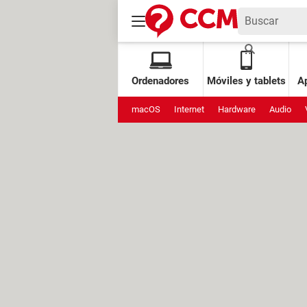
Ordenadores
Móviles y tablets
Ap
macOS
Internet
Hardware
Audio