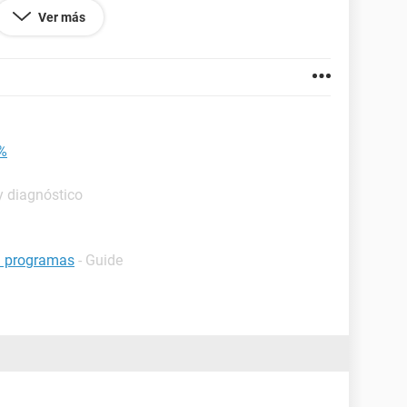
Ver más
0%
y diagnóstico
n programas
- Guide