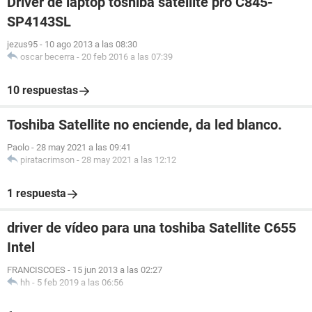
Driver de laptop toshiba satellite pro C845-
SP4143SL
jezus95
-
10 ago 2013 a las 08:30
oscar becerra
-
20 feb 2016 a las 07:39
10 respuestas
Toshiba Satellite no enciende, da led blanco.
Paolo
-
28 may 2021 a las 09:41
piratacrimson
-
28 may 2021 a las 12:12
1 respuesta
driver de vídeo para una toshiba Satellite C655
Intel
FRANCISCOES
-
15 jun 2013 a las 02:27
hh
-
5 feb 2019 a las 06:56