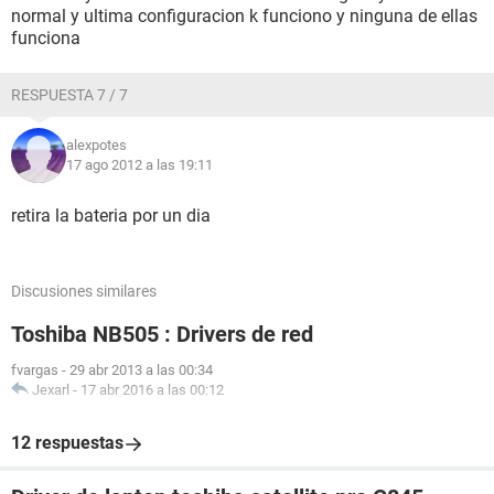
normal y ultima configuracion k funciono y ninguna de ellas
funciona
RESPUESTA 7 / 7
alexpotes
17 ago 2012 a las 19:11
retira la bateria por un dia
Discusiones similares
Toshiba NB505 : Drivers de red
fvargas
-
29 abr 2013 a las 00:34
Jexarl
-
17 abr 2016 a las 00:12
12 respuestas