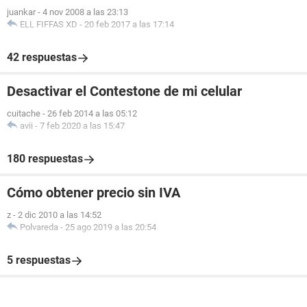
juankar
-
4 nov 2008 a las 23:13
ELL FIFFAS XD
-
20 feb 2017 a las 17:14
42 respuestas
Desactivar el Contestone de mi celular
cuitache
-
26 feb 2014 a las 05:12
avii
-
7 feb 2020 a las 15:47
180 respuestas
Cómo obtener precio sin IVA
z
-
2 dic 2010 a las 14:52
Polvareda
-
25 ago 2019 a las 20:54
5 respuestas