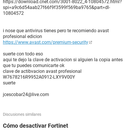
https://download.cnet.com/3001-8022_4-10804572.html?
spi=a9c6d54aab27f66f9f3599f569ba9765&part=dl-
10804572
i nose que antivirus tienes pero te recomiendo avast
profesional edicion
https://www.avast.com/premium-security
suerte con todo eso
aqui te dejo la clave de activacion si alguien la copia antes
que tu puedes comunicarte ok
clave de actibvacion avast profesional
W7678216R9952A0912-LXY9V00Y
suerte
jcescobar24@live.com
Discusiones similares
Cómo desactivar Fortinet