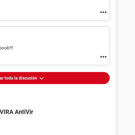
book!!!
ar toda la discusión
AVIRA AntiVir