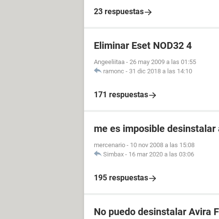
23 respuestas
Eliminar Eset NOD32 4
Angeeliitaa
-
26 may 2009 a las 01:55
ramonc
-
31 dic 2018 a las 14:10
171 respuestas
me es imposible desinstalar 
mercenario
-
10 nov 2008 a las 15:08
Simbax
-
16 mar 2020 a las 03:06
195 respuestas
No puedo desinstalar Avira F