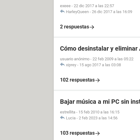
exeee
-
22 dic 2017 a las 22:57
HarleyQueen
-
26 dic 2017 a las 16:09
2 respuestas
Cómo desinstalar y eliminar
usuario anónimo
-
22 feb 2009 a las 05:22
xiprey
-
15 ago 2017 a las 03:08
102 respuestas
Bajar música a mi PC sin in
estrellita
-
15 feb 2010 a las 16:15
Lucia
-
2 feb 2023 a las 14:56
103 respuestas