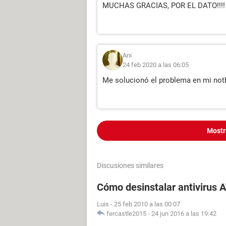
MUCHAS GRACIAS, POR EL DATO!!!!
Ani
24 feb 2020 a las 06:05
Me solucionó el problema en mi not
Mostr
Discusiones similares
Cómo desinstalar antivirus 
Luis
-
25 feb 2010 a las 00:07
fercastle2015
-
24 jun 2016 a las 19:42