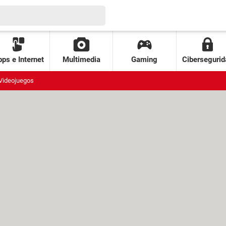
ps e Internet
Multimedia
Gaming
Cibersegurid
Videojuegos