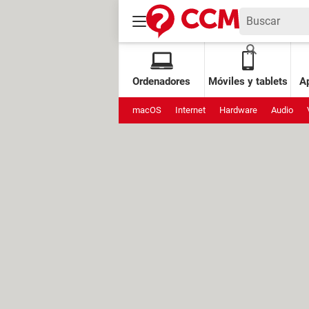
Ordenadores
Móviles y tablets
Ap
macOS
Internet
Hardware
Audio