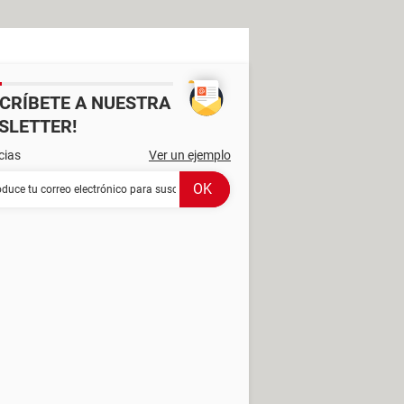
SCRÍBETE A NUESTRA
SLETTER!
cias
Ver un ejemplo