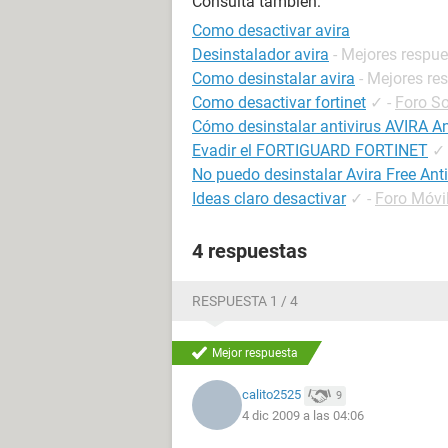
Consulta también:
Como desactivar avira
Desinstalador avira
- Mejores respu
Como desinstalar avira
- Mejores re
Como desactivar fortinet
✓
-
Foro S
Cómo desinstalar antivirus AVIRA An
Evadir el FORTIGUARD FORTINET
✓
No puedo desinstalar Avira Free Anti
Ideas claro desactivar
✓
-
Foro Móv
4 respuestas
RESPUESTA 1 / 4
Mejor respuesta
calito2525
9
4 dic 2009 a las 04:06