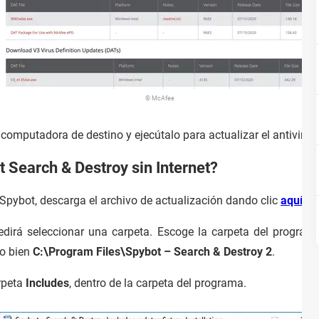
© McAfee
 computadora de destino y ejecútalo para actualizar el antivirus.
 Search & Destroy sin Internet?
pybot, descarga el archivo de actualización dando clic
aquí
.
edirá seleccionar una carpeta. Escoge la carpeta del program
o bien
C:\Program Files\Spybot – Search & Destroy 2
.
arpeta
Includes
, dentro de la carpeta del programa.