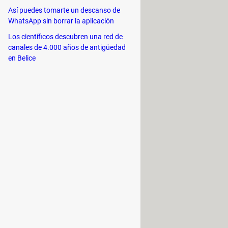
Así puedes tomarte un descanso de
WhatsApp sin borrar la aplicación
Los científicos descubren una red de
canales de 4.000 años de antigüedad
irus.
en Belice
citarlo aun cuando no tengas conexión
crear un archivo de actualización del
 abrir la carpeta con el nombre
actualización del VDF (archivos de
ombre
Instalar
, ahí guarda el archivo