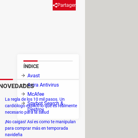
Partager
. En la actualidad, gracias a
zar un antivirus si no tienes
ÍNDICE
Avast
Avira Antivirus
NOVEDADES
n del
McAfee
La regla de los 10 mil pasos. Un
Spybot Search &
cardiólogo explicó lo que es realmente
Destroy
necesario para la salud
¡No caigas! Así es como te manipulan
para comprar más en temporada
navideña