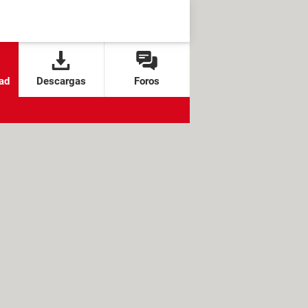
ad
Descargas
Foros