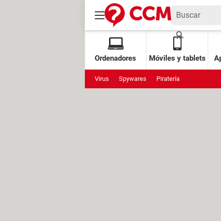
Ordenadores
Móviles y tablets
Ap
Virus
Spywares
Piratería