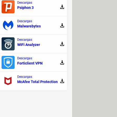
Descargas
Psiphon 3
Descargas
Malwarebytes
Descargas
WiFi Analyzer
Descargas
Forticlient VPN
Descargas
McAfee Total Protection
a
Spybot
llamada
C:\Program Files