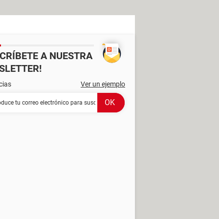
SCRÍBETE A NUESTRA
SLETTER!
cias
Ver un ejemplo