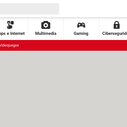
ps e Internet
Multimedia
Gaming
Cibersegurid
Videojuegos