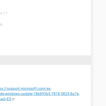
ws 11
de
ps://support.microsoft.com/es-
s-de-windows-update-18b693b5-7818-5825-8a7e-
&ad=ES