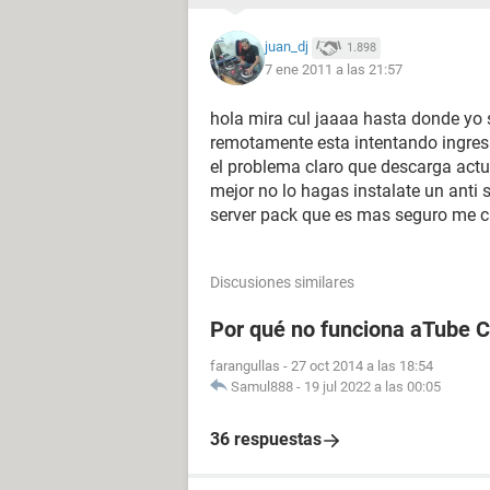
juan_dj
1.898
7 ene 2011 a las 21:57
hola mira cul jaaaa hasta donde yo 
remotamente esta intentando ingresa
el problema claro que descarga actua
mejor no lo hagas instalate un anti 
server pack que es mas seguro me 
Discusiones similares
Por qué no funciona aTube 
farangullas
-
27 oct 2014 a las 18:54
Samul888
-
19 jul 2022 a las 00:05
36 respuestas