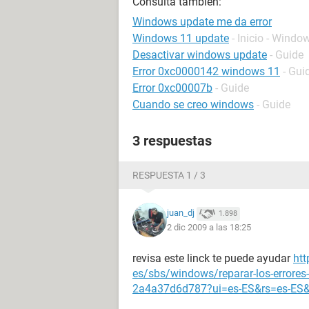
Consulta también:
Windows update me da error
Windows 11 update
- Inicio - Windo
Desactivar windows update
- Guide
Error 0xc0000142 windows 11
- Gui
Error 0xc00007b
- Guide
Cuando se creo windows
- Guide
3 respuestas
RESPUESTA 1 / 3
juan_dj
1.898
2 dic 2009 a las 18:25
revisa este linck te puede ayudar
htt
es/sbs/windows/reparar-los-errore
2a4a37d6d787?ui=es-ES&rs=es-ES