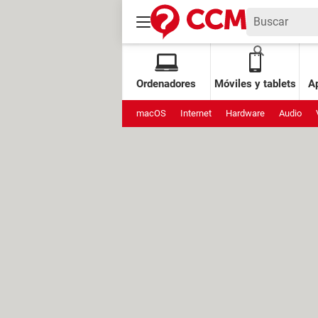
Ordenadores
Móviles y tablets
Ap
macOS
Internet
Hardware
Audio