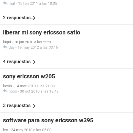
mat
-
15 feb 2011 a las 18:05
2 respuestas
liberar mi sony ericsson satio
lugui
-
18 jun 2010 a las 22:20
day
-
19 may 2012 a las 00:16
4 respuestas
sony ericsson w205
kevin
-
14 mar 2010 a las 21:08
ñopo
-
30 oct 2010 a las 18:48
3 respuestas
software para sony ericsson w395
leo
-
24 may 2010 a las 05:00