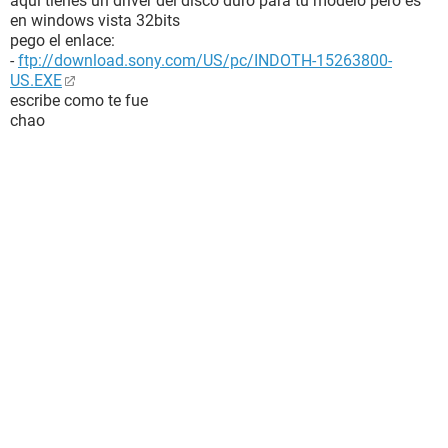
aqui tienes un driver del disco duro para tu modelo pero es
en windows vista 32bits
pego el enlace:
-
ftp://download.sony.com/US/pc/INDOTH-15263800-
US.EXE
escribe como te fue
chao