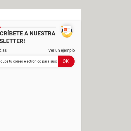
SCRÍBETE A NUESTRA
SLETTER!
cias
Ver un ejemplo