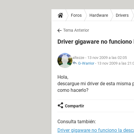
Foros
Hardware
Drivers
Tema Anterior
Driver gigaware no funciono
altezze
- 13 nov 2009 a las 02:05
G-Warrior
-
13 nov 2009 a las 21:
Hola,
descargue mi driver de esta misma p
como hacerlo?
Compartir
Consulta también:
Driver gigaware no funciono la desc