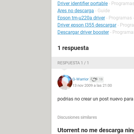
Driver identifier portable
- Programas 
Ares no descarga
- Guide
Epson tm-u220a driver
- Programas -
Driver epson l355 descargar
- Progr
Descargar driver booster
- Programa
1 respuesta
RESPUESTA 1 / 1
G-Warrior
19
13 nov 2009 a las 21:00
podrias no crear un post nuevo par
Discusiones similares
Utorrent no me descarga nin