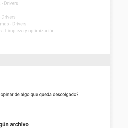
- Drivers
 Drivers
amas - Drivers
s - Limpieza y optimización
a opinar de algo que queda descolgado?
gún archivo