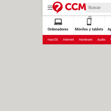
Ordenadores
Móviles y tablets
Ap
macOS
Internet
Hardware
Audio