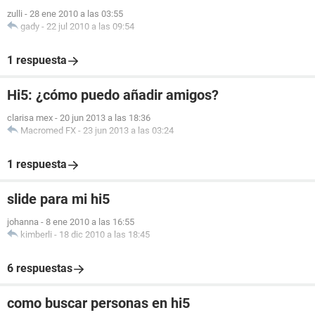
zulli
-
28 ene 2010 a las 03:55
gady
-
22 jul 2010 a las 09:54
1 respuesta
Hi5: ¿cómo puedo añadir amigos?
clarisa mex
-
20 jun 2013 a las 18:36
Macromed FX
-
23 jun 2013 a las 03:24
1 respuesta
slide para mi hi5
johanna
-
8 ene 2010 a las 16:55
kimberli
-
18 dic 2010 a las 18:45
6 respuestas
como buscar personas en hi5