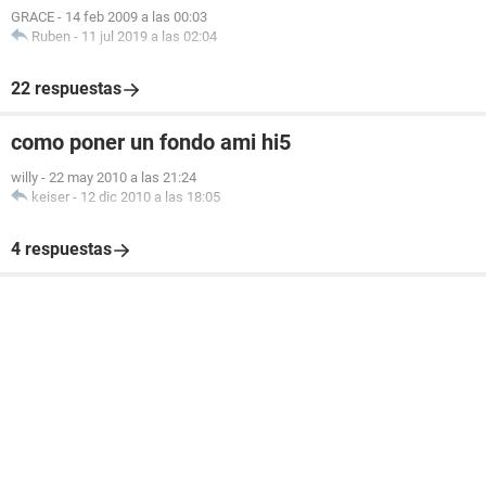
GRACE
-
14 feb 2009 a las 00:03
Ruben
-
11 jul 2019 a las 02:04
22 respuestas
como poner un fondo ami hi5
willy
-
22 may 2010 a las 21:24
keiser
-
12 dic 2010 a las 18:05
4 respuestas