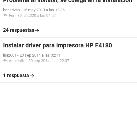
Problema al instalar, se cuelga en la instalacion
borisrivas
-
15 may 2013 a las 12:36
Fer
-
30 jul 2020 a las 04:57
24 respuestas
Instalar driver para impresora HP F4180
lisi2601
-
20 sep 2014 a las 02:11
Angelotte
-
30 sep 2014 a las 22:07
1 respuesta